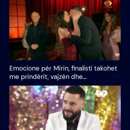
të fituar çmimin e madh
Emocione për Mirin, finalisti takohet
me prindërit, vajzën dhe
bashkëshorten: S’kemi ndonjë letër
divorci apo jo?