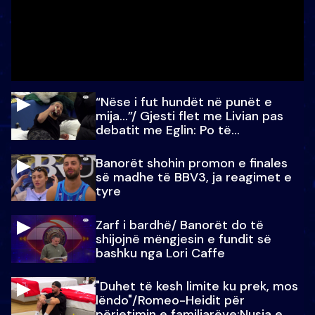
“Nëse i fut hundët në punët e
mija…”/ Gjesti flet me Livian pas
debatit me Eglin: Po të
paralajmëroj
Banorët shohin promon e finales
së madhe të BBV3, ja reagimet e
tyre
Zarf i bardhë/ Banorët do të
shijojnë mëngjesin e fundit së
bashku nga Lori Caffe
"Duhet të kesh limite ku prek, mos
lëndo"/Romeo-Heidit për
përjetimin e familjarëve:Nusja e