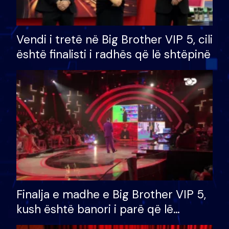
Vendi i tretë në Big Brother VIP 5, cili
është finalisti i radhës që lë shtëpinë
Finalja e madhe e Big Brother VIP 5,
kush është banori i parë që lë
shtëpinë dhe humb mundësinë për