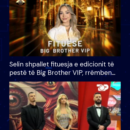
Selin shpallet fituesja e edicionit të
pestë të Big Brother VIP, rrëmben
çmimin e madh prej 100 mijë eurosh