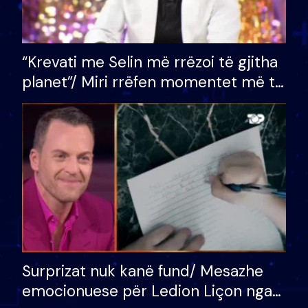
“Krevati me Selin më rrëzoi të gjitha
planet”/ Miri rrëfen momentet më të
bukura në shtëpinë e BB VIP: Do më
mungojë zilja e mëngjesit kur…
Surprizat nuk kanë fund/ Mesazhe
emocionuese për Ledion Liçon nga