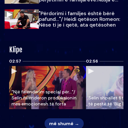
Julit…
"Përdorimi i familjes është bërë
pafund…"/ Heidi qetëson Romeon:
Nëse ti je i qetë, ata qetësohen
Klipe
02:57
02:56
"Një falenderim special për…"/
Selin falënderon produksionin
Selin shpallet fitu
mes emocionesh të forta
të pestë të ‘Big Br
më shumë →