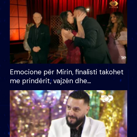
të fituar çmimin e madh
Emocione për Mirin, finalisti takohet
me prindërit, vajzën dhe
bashkëshorten: S’kemi ndonjë letër
divorci apo jo?