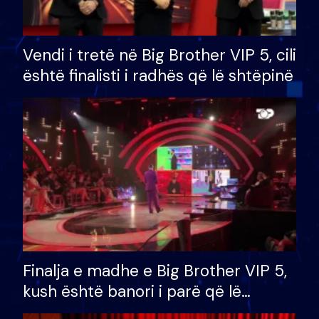
Vendi i tretë në Big Brother VIP 5, cili
është finalisti i radhës që lë shtëpinë
Finalja e madhe e Big Brother VIP 5,
kush është banori i parë që lë
shtëpinë dhe humb mundësinë për