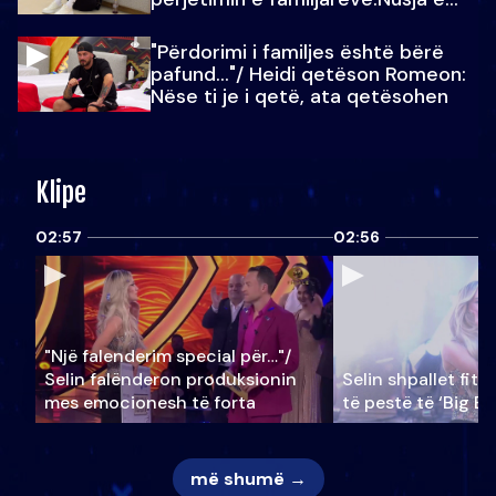
Julit…
"Përdorimi i familjes është bërë
pafund…"/ Heidi qetëson Romeon:
Nëse ti je i qetë, ata qetësohen
Klipe
02:57
02:56
"Një falenderim special për…"/
Selin falënderon produksionin
Selin shpallet fitu
mes emocionesh të forta
të pestë të ‘Big Br
më shumë →