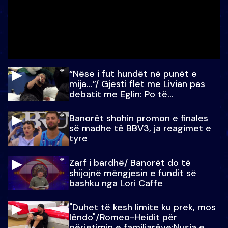
“Nëse i fut hundët në punët e
mija…”/ Gjesti flet me Livian pas
debatit me Eglin: Po të
paralajmëroj
Banorët shohin promon e finales
së madhe të BBV3, ja reagimet e
tyre
Zarf i bardhë/ Banorët do të
shijojnë mëngjesin e fundit së
bashku nga Lori Caffe
"Duhet të kesh limite ku prek, mos
lëndo"/Romeo-Heidit për
përjetimin e familjarëve:Nusja e