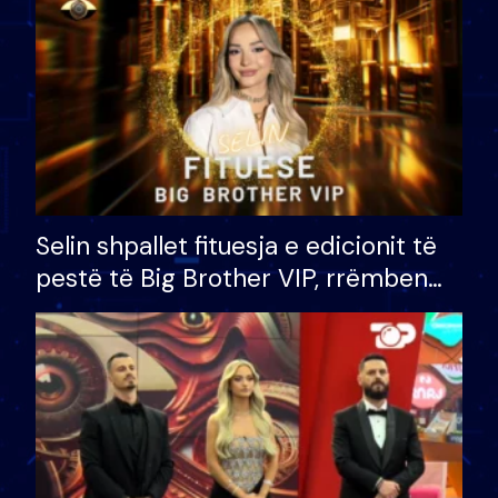
Selin shpallet fituesja e edicionit të
pestë të Big Brother VIP, rrëmben
çmimin e madh prej 100 mijë eurosh