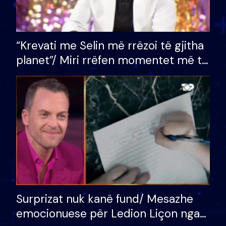
“Krevati me Selin më rrëzoi të gjitha
planet”/ Miri rrëfen momentet më të
bukura në shtëpinë e BB VIP: Do më
mungojë zilja e mëngjesit kur…
Surprizat nuk kanë fund/ Mesazhe
emocionuese për Ledion Liçon nga