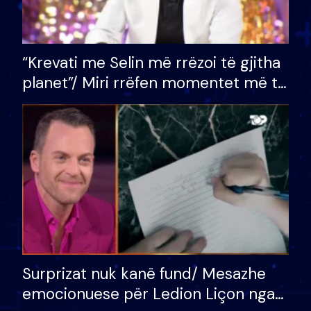
“Krevati me Selin më rrëzoi të gjitha
planet”/ Miri rrëfen momentet më të
bukura në shtëpinë e BB VIP: Do më
mungojë zilja e mëngjesit kur…
Surprizat nuk kanë fund/ Mesazhe
emocionuese për Ledion Liçon nga