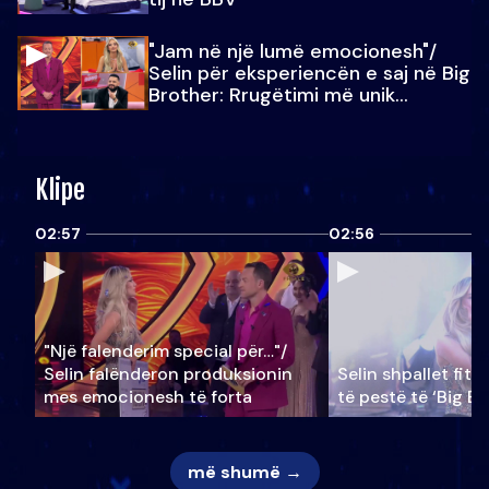
"Jam në një lumë emocionesh"/
Selin për eksperiencën e saj në Big
Brother: Rrugëtimi më unik…
Klipe
02:57
02:56
"Një falenderim special për…"/
Selin falënderon produksionin
Selin shpallet fitu
mes emocionesh të forta
të pestë të ‘Big Br
më shumë →