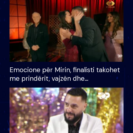
të fituar çmimin e madh
Emocione për Mirin, finalisti takohet
me prindërit, vajzën dhe
bashkëshorten: S’kemi ndonjë letër
divorci apo jo?