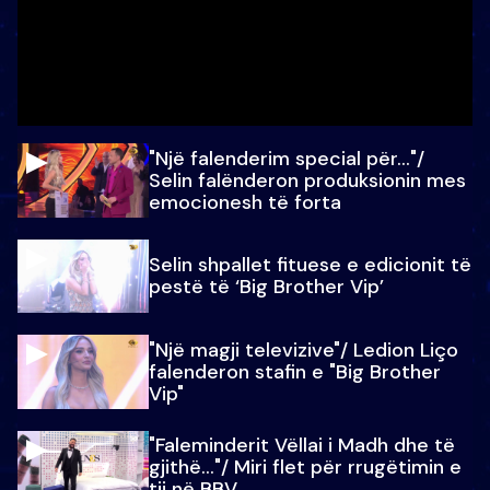
"Një falenderim special për…"/
Selin falënderon produksionin mes
emocionesh të forta
Selin shpallet fituese e edicionit të
pestë të ‘Big Brother Vip’
"Një magji televizive"/ Ledion Liço
falenderon stafin e "Big Brother
Vip"
"Faleminderit Vëllai i Madh dhe të
gjithë…"/ Miri flet për rrugëtimin e
tij në BBV