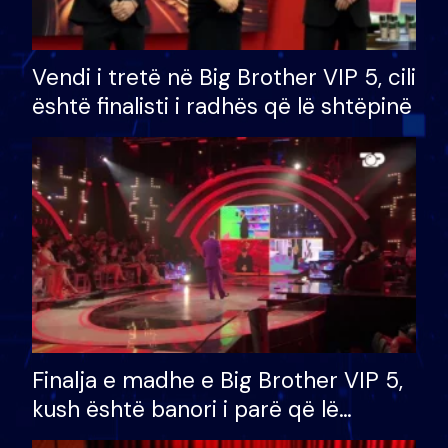
Vendi i tretë në Big Brother VIP 5, cili
është finalisti i radhës që lë shtëpinë
Finalja e madhe e Big Brother VIP 5,
kush është banori i parë që lë
shtëpinë dhe humb mundësinë për