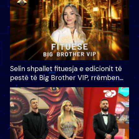
Selin shpallet fituesja e edicionit të
pestë të Big Brother VIP, rrëmben
çmimin e madh prej 100 mijë eurosh