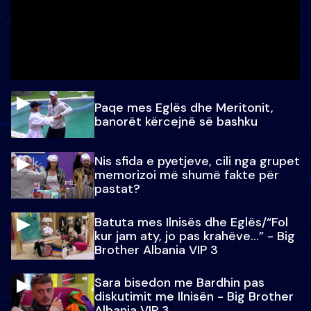
Paqe mes Eglës dhe Meritonit,
banorët kërcejnë së bashku
Nis sfida e pyetjeve, cili nga grupet
memorizoi më shumë fakte për
pastat?
Batuta mes Ilnisës dhe Eglës/“Fol
kur jam aty, jo pas krahëve…” - Big
Brother Albania VIP 3
Sara bisedon me Bardhin pas
diskutimit me Ilnisën - Big Brother
Albania VIP 3