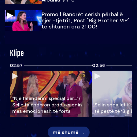
Promo l Banorët sërish përballë
njëri-tjetrit, Post "Big Brother VIP"
të shtunën ora 21:00!
Klipe
02:57
02:56
"Një falenderim special për…"/
Selin falënderon produksionin
Selin shpallet fitu
mes emocionesh të forta
të pestë të ‘Big Br
më shumë →