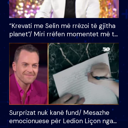
“Krevati me Selin më rrëzoi të gjitha
planet”/ Miri rrëfen momentet më të
bukura në shtëpinë e BB VIP: Do më
mungojë zilja e mëngjesit kur…
Surprizat nuk kanë fund/ Mesazhe
emocionuese për Ledion Liçon nga