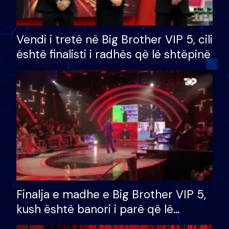
Vendi i tretë në Big Brother VIP 5, cili
është finalisti i radhës që lë shtëpinë
Finalja e madhe e Big Brother VIP 5,
kush është banori i parë që lë
shtëpinë dhe humb mundësinë për