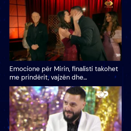
të fituar çmimin e madh
Emocione për Mirin, finalisti takohet
me prindërit, vajzën dhe
bashkëshorten: S’kemi ndonjë letër
divorci apo jo?