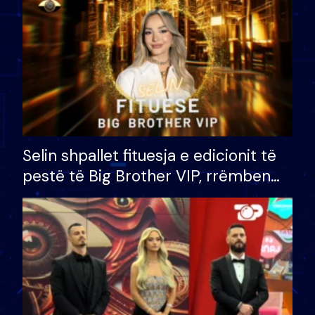
Selin shpallet fituesja e edicionit të
pestë të Big Brother VIP, rrëmben
çmimin e madh prej 100 mijë eurosh