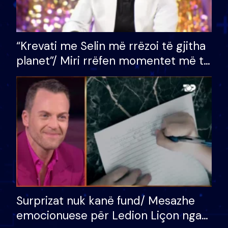
“Krevati me Selin më rrëzoi të gjitha
planet”/ Miri rrëfen momentet më të
bukura në shtëpinë e BB VIP: Do më
mungojë zilja e mëngjesit kur…
Surprizat nuk kanë fund/ Mesazhe
emocionuese për Ledion Liçon nga