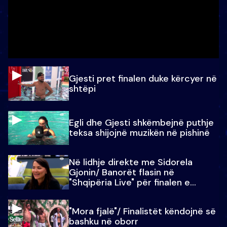
Gjesti pret finalen duke kërcyer në
shtëpi
Egli dhe Gjesti shkëmbejnë puthje
teksa shijojnë muzikën në pishinë
Në lidhje direkte me Sidorela
Gjonin/ Banorët flasin në
"Shqipëria Live" për finalen e
madhe
"Mora fjalë"/ Finalistët këndojnë së
bashku në oborr