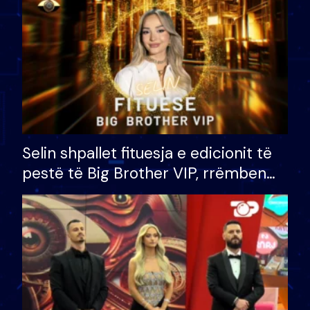
Selin shpallet fituesja e edicionit të
pestë të Big Brother VIP, rrëmben
çmimin e madh prej 100 mijë eurosh