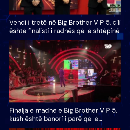
Vendi i tretë në Big Brother VIP 5, cili
është finalisti i radhës që lë shtëpinë
Finalja e madhe e Big Brother VIP 5,
kush është banori i parë që lë
shtëpinë dhe humb mundësinë për