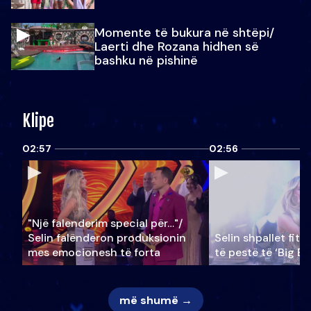
Momente të bukura në shtëpi/
Laerti dhe Rozana hidhen së
bashku në pishinë
Klipe
02:57
02:56
"Një falenderim special për…"/
Selin falënderon produksionin
Selin shpallet fitu
mes emocionesh të forta
të pestë të ‘Big Br
më shumë →