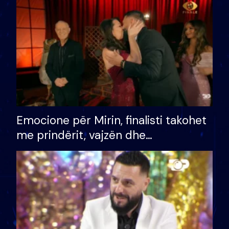
të fituar çmimin e madh
Emocione për Mirin, finalisti takohet
me prindërit, vajzën dhe
bashkëshorten: S’kemi ndonjë letër
divorci apo jo?