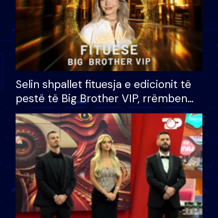
Selin shpallet fituesja e edicionit të
pestë të Big Brother VIP, rrëmben
çmimin e madh prej 100 mijë eurosh