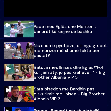
Paqe mes Eglës dhe Meritonit,
banorët kërcejnë së bashku
Nis sfida e pyetjeve, cili nga grupet
memorizoi më shumë fakte për
pastat?
Batuta mes Ilnisës dhe Eglës/“Fol
kur jam aty, jo pas krahëve…” - Big
Brother Albania VIP 3
Sara bisedon me Bardhin pas
diskutimit me Ilnisën - Big Brother
Albania VIP 3
Promo l Banorët sërish përballë