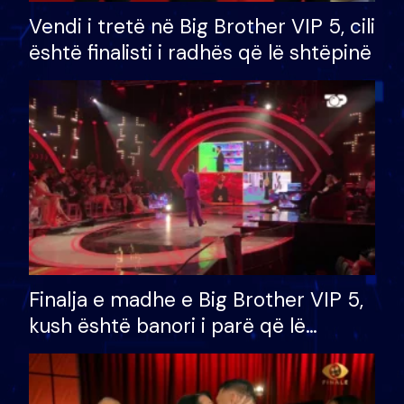
Vendi i tretë në Big Brother VIP 5, cili
është finalisti i radhës që lë shtëpinë
Finalja e madhe e Big Brother VIP 5,
kush është banori i parë që lë
shtëpinë dhe humb mundësinë për
të fituar çmimin e madh