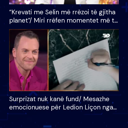
“Krevati me Selin më rrëzoi të gjitha
planet”/ Miri rrëfen momentet më të
bukura në shtëpinë e BB VIP: Do më
mungojë zilja e mëngjesit kur…
Surprizat nuk kanë fund/ Mesazhe
emocionuese për Ledion Liçon nga
nëna dhe fëmijët e tij, moderatori
nuk i mban dot lotët: Nuk meritoj…