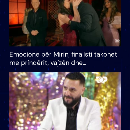
Emocione për Mirin, finalisti takohet
me prindërit, vajzën dhe
bashkëshorten: S’kemi ndonjë letër
divorci apo jo?