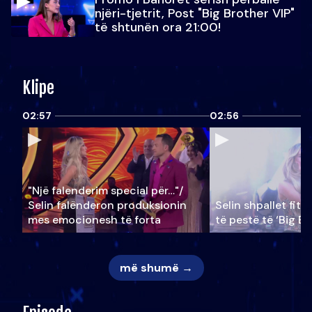
njëri-tjetrit, Post "Big Brother VIP"
të shtunën ora 21:00!
Klipe
02:57
02:56
"Një falenderim special për…"/
Selin falënderon produksionin
Selin shpallet fitu
mes emocionesh të forta
të pestë të ‘Big Br
më shumë →