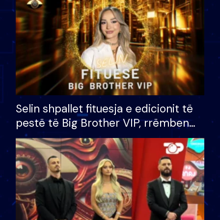
Selin shpallet fituesja e edicionit të
pestë të Big Brother VIP, rrëmben
çmimin e madh prej 100 mijë eurosh