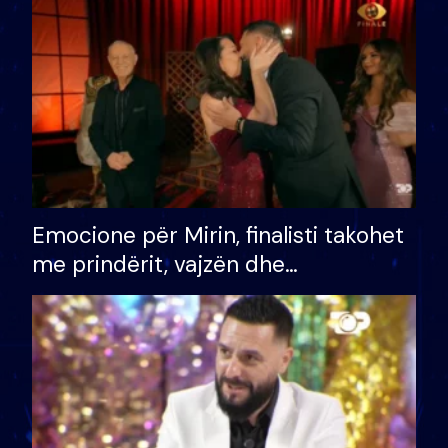
të fituar çmimin e madh
Emocione për Mirin, finalisti takohet
me prindërit, vajzën dhe
bashkëshorten: S’kemi ndonjë letër
divorci apo jo?