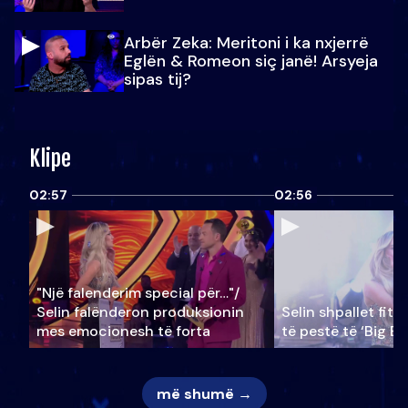
Arbër Zeka: Meritoni i ka nxjerrë
Eglën & Romeon siç janë! Arsyeja
sipas tij?
Klipe
02:57
02:56
"Një falenderim special për…"/
Selin falënderon produksionin
Selin shpallet fitu
mes emocionesh të forta
të pestë të ‘Big Br
më shumë →