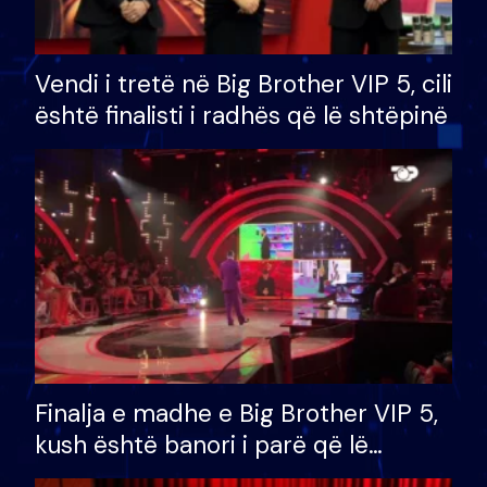
Vendi i tretë në Big Brother VIP 5, cili
është finalisti i radhës që lë shtëpinë
Finalja e madhe e Big Brother VIP 5,
kush është banori i parë që lë
shtëpinë dhe humb mundësinë për