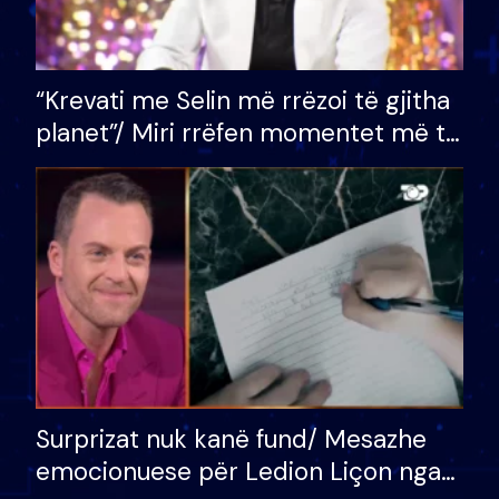
“Krevati me Selin më rrëzoi të gjitha
planet”/ Miri rrëfen momentet më të
bukura në shtëpinë e BB VIP: Do më
mungojë zilja e mëngjesit kur…
Surprizat nuk kanë fund/ Mesazhe
emocionuese për Ledion Liçon nga