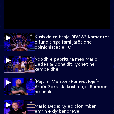
Kush do ta fitojë BBV 3? Komentet
e fundit nga familjarët dhe
opinionistët e FC
Ndodh e papritura mes Mario
Dedës & Donaldit; Çohet në
këmbë dhe...
"Pajtimi Meriton-Romeo, lojë"-
Arbër Zeka: Ja kush e çoi Romeon
në finale!
Mario Deda: Ky edicion mban
emrin e dy banorëve...