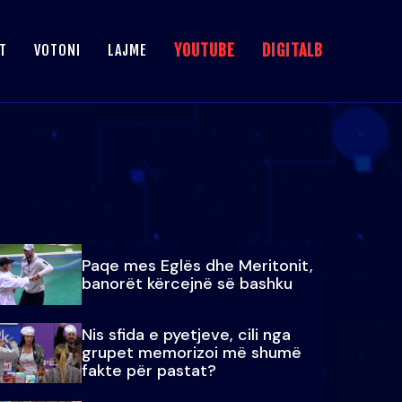
YOUTUBE
DIGITALB
T
VOTONI
LAJME
Paqe mes Eglës dhe Meritonit,
banorët kërcejnë së bashku
Nis sfida e pyetjeve, cili nga
grupet memorizoi më shumë
fakte për pastat?