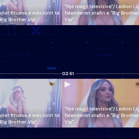
"Një magji televizive"/ Ledion Li
llet fituese e edicionit të
falenderon stafin e "Big Brother
‘Big Brother Vip’
Vip"
02:51
"Një magji televizive"/ Ledion Li
llet fituese e edicionit të
falenderon stafin e "Big Brother
‘Big Brother Vip’
Vip"