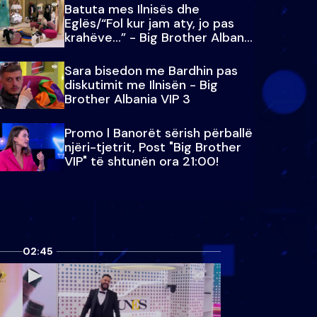
Batuta mes Ilnisës dhe
Eglës/“Fol kur jam aty, jo pas
krahëve…” - Big Brother Albania
VIP 3
Sara bisedon me Bardhin pas
diskutimit me Ilnisën - Big
Brother Albania VIP 3
Promo l Banorët sërish përballë
njëri-tjetrit, Post "Big Brother
VIP" të shtunën ora 21:00!
02:45