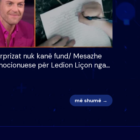
rprizat nuk kanë fund/ Mesazhe
ocionuese për Ledion Liçon nga
na dhe fëmijët e tij, moderatori
k i mban dot lotët: Nuk meritoj…
më shumë →