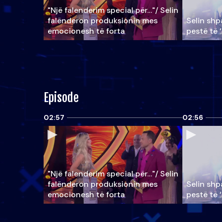
"Një falenderim special për…"/ Selin
falënderon produksionin mes
Selin shpa
emocionesh të forta
pestë të 
Episode
02:57
02:56
"Një falenderim special për…"/ Selin
falënderon produksionin mes
Selin shpa
emocionesh të forta
pestë të 