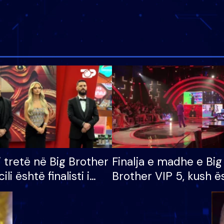
i tretë në Big Brother
Finalja e madhe e Big
cili është finalisti i
Brother VIP 5, kush ë
 që lë shtëpinë
banori i parë që lë sh
dhe humb mundësinë
të fituar çmimin e m