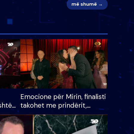
më shumë →
Emocione për Mirin, finalisti
shtë
takohet me prindërit,
tëpinë
vajzën dhe bashkëshorten:
 për
S’kemi ndonjë letër divorci
adh
apo jo?