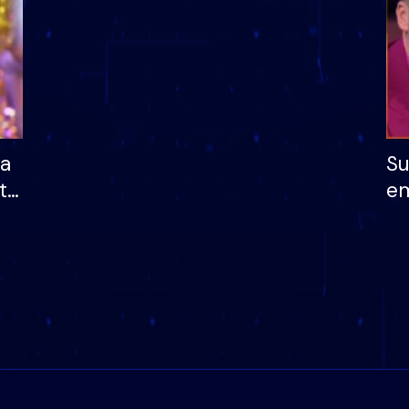
ha
Su
të
em
më
në
nu