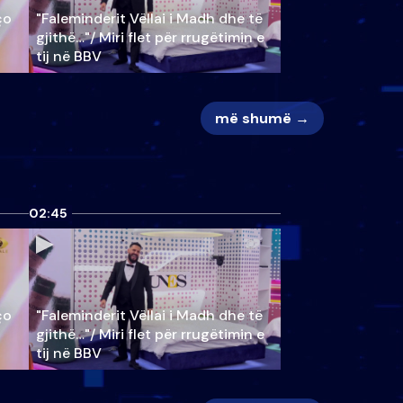
ço
"Faleminderit Vëllai i Madh dhe të
gjithë…"/ Miri flet për rrugëtimin e
tij në BBV
më shumë →
02:45
ço
"Faleminderit Vëllai i Madh dhe të
gjithë…"/ Miri flet për rrugëtimin e
tij në BBV