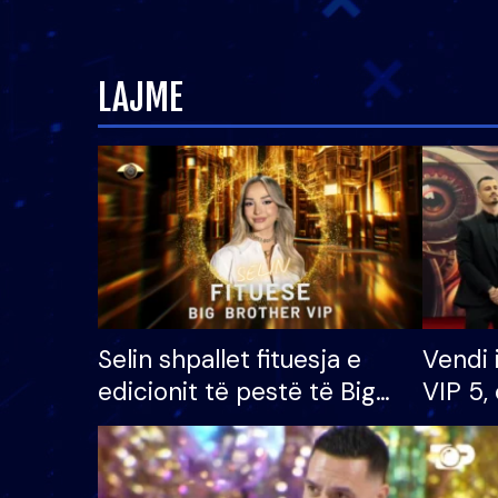
LAJME
Selin shpallet fituesja e
Vendi 
edicionit të pestë të Big
VIP 5, 
Brother VIP, rrëmben
radhës
çmimin e madh prej 100
mijë eurosh