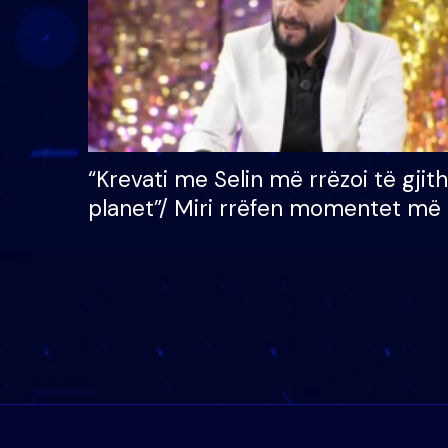
“Krevati me Selin më rrëzoi të gjit
planet”/ Miri rrëfen momentet më 
bukura në shtëpinë e BB VIP: Do 
mungojë zilja e mëngjesit kur…