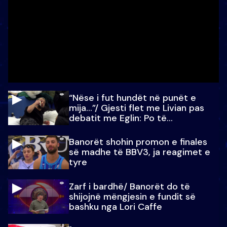
“Nëse i fut hundët në punët e
mija…”/ Gjesti flet me Livian pas
debatit me Eglin: Po të
paralajmëroj
Banorët shohin promon e finales
së madhe të BBV3, ja reagimet e
tyre
Zarf i bardhë/ Banorët do të
shijojnë mëngjesin e fundit së
bashku nga Lori Caffe