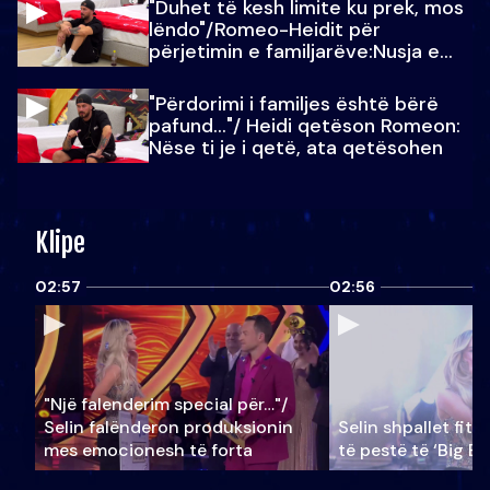
"Duhet të kesh limite ku prek, mos
lëndo"/Romeo-Heidit për
përjetimin e familjarëve:Nusja e
Julit…
"Përdorimi i familjes është bërë
pafund…"/ Heidi qetëson Romeon:
Nëse ti je i qetë, ata qetësohen
Klipe
02:57
02:56
"Një falenderim special për…"/
Selin falënderon produksionin
Selin shpallet fitu
mes emocionesh të forta
të pestë të ‘Big Br