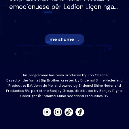
emocionuese për Ledion Liçon nga
nëna dhe fëmijët e tij, moderatori
nuk i mban dot lotët: Nuk meritoj…
më shumë →
This programme has been produced by:
Top Channel
Based on the format Big Brother, created by Endemol Shine Nederland
Producties B.V./John de Mol and owned by Endemol Shine Nederland
Producties BV., part of the Banijay Group, distributed by Banijay Rights.
Copyright © Endamol Shine Nederland Producties B.V.