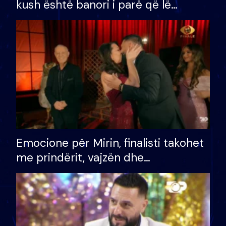
kush është banori i parë që lë
shtëpinë dhe humb mundësinë për
të fituar çmimin e madh
Emocione për Mirin, finalisti takohet
me prindërit, vajzën dhe
bashkëshorten: S’kemi ndonjë letër
divorci apo jo?