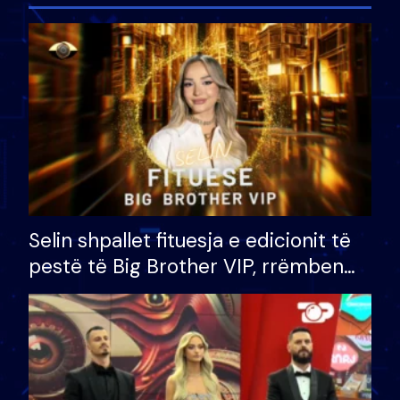
Selin shpallet fituesja e edicionit të
pestë të Big Brother VIP, rrëmben
çmimin e madh prej 100 mijë eurosh