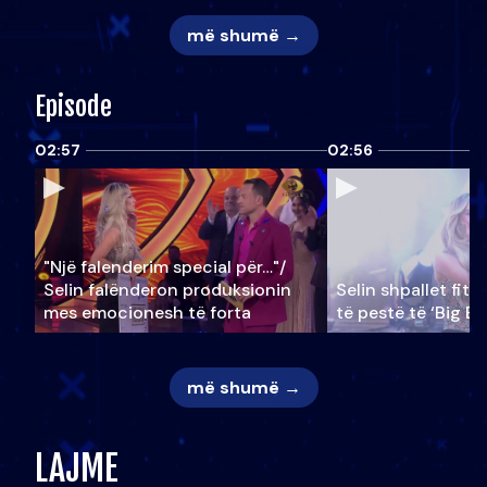
më shumë →
Episode
02:57
02:56
"Një falenderim special për…"/
Selin falënderon produksionin
Selin shpallet fitu
mes emocionesh të forta
të pestë të ‘Big Br
më shumë →
LAJME