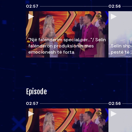
02:57
02:56
"Një falenderim special për…"/ Selin
falënderon produksionin mes
Selin shpa
emocionesh të forta
pestë të 
Episode
02:57
02:56