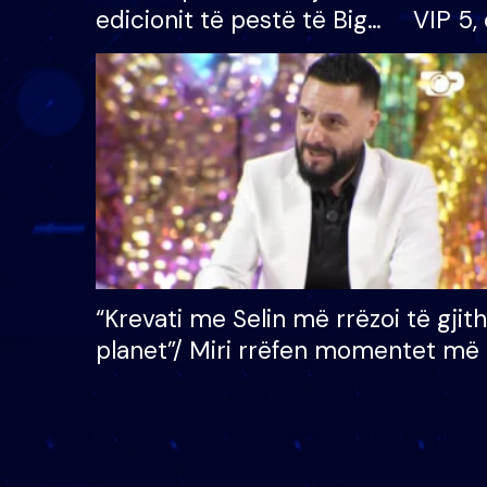
edicionit të pestë të Big
VIP 5, 
Brother VIP, rrëmben
radhës
çmimin e madh prej 100
mijë eurosh
“Krevati me Selin më rrëzoi të gjit
planet”/ Miri rrëfen momentet më 
bukura në shtëpinë e BB VIP: Do 
mungojë zilja e mëngjesit kur…