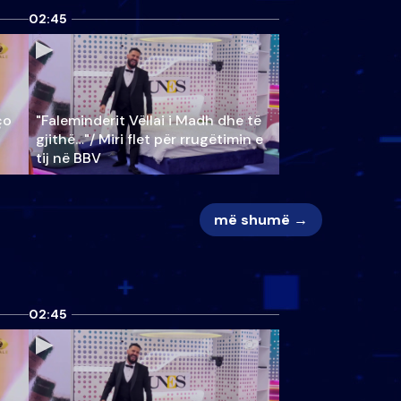
02:45
ço
"Faleminderit Vëllai i Madh dhe të
gjithë…"/ Miri flet për rrugëtimin e
tij në BBV
më shumë →
02:45