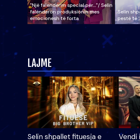
"Një falenderim special për…"/ Selin
falënderon produksionin mes
Selin shpa
emocionesh të forta
pestë të 
LAJME
Selin shpallet fituesja e
Vendi 