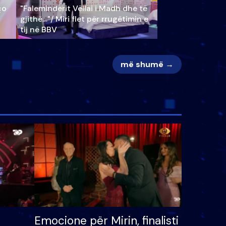
ço
"Faleminderit Vëllai i Madh dhe të
gjithë…"/ Miri flet për rrugëtimin e
tij në BBV
më shumë →
Emocione për Mirin, finalisti