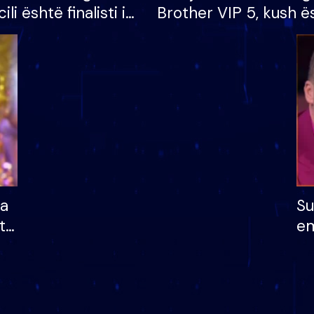
cili është finalisti i
Brother VIP 5, kush ë
 që lë shtëpinë
banori i parë që lë sh
dhe humb mundësinë
të fituar çmimin e m
ha
Su
të
em
më
në
nu