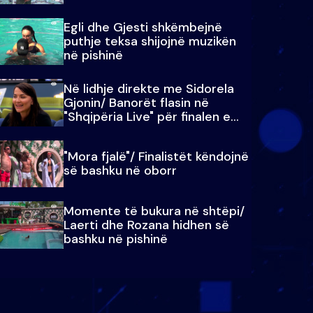
Egli dhe Gjesti shkëmbejnë
puthje teksa shijojnë muzikën
në pishinë
Në lidhje direkte me Sidorela
Gjonin/ Banorët flasin në
"Shqipëria Live" për finalen e
madhe
"Mora fjalë"/ Finalistët këndojnë
së bashku në oborr
Momente të bukura në shtëpi/
Laerti dhe Rozana hidhen së
bashku në pishinë