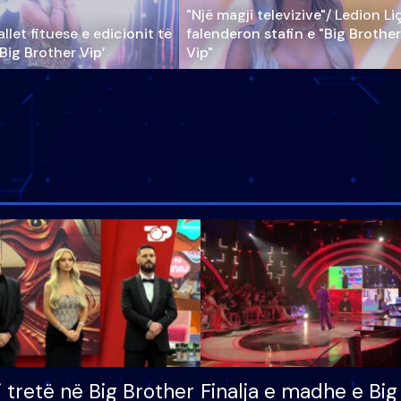
"Një magji televizive"/ Ledion Li
llet fituese e edicionit të
falenderon stafin e "Big Brother
‘Big Brother Vip’
Vip"
i tretë në Big Brother
Finalja e madhe e Big