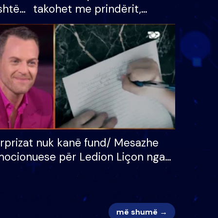
shtë
takohet me prindërit,
tëpinë
vajzën dhe bashkëshorten:
 për
S’kemi ndonjë letër divorci
adh
apo jo?
rprizat nuk kanë fund/ Mesazhe
ocionuese për Ledion Liçon nga
na dhe fëmijët e tij, moderatori
k i mban dot lotët: Nuk meritoj…
më shumë →