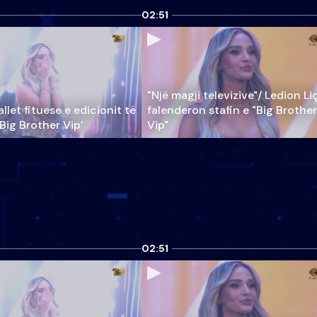
02:51
"Një magji televizive"/ Ledion Li
llet fituese e edicionit të
falenderon stafin e "Big Brother
‘Big Brother Vip’
Vip"
02:51