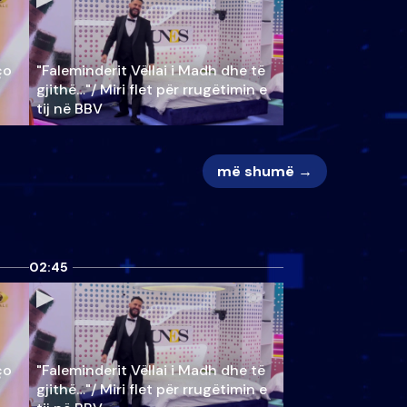
ço
"Faleminderit Vëllai i Madh dhe të
gjithë…"/ Miri flet për rrugëtimin e
tij në BBV
më shumë →
02:45
ço
"Faleminderit Vëllai i Madh dhe të
gjithë…"/ Miri flet për rrugëtimin e