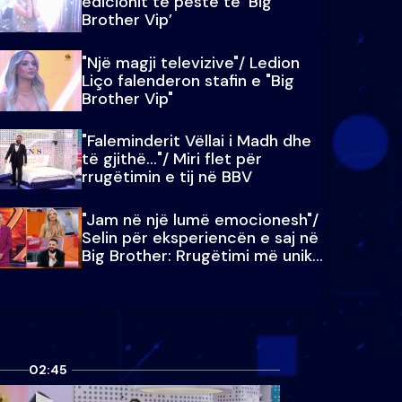
edicionit të pestë të ‘Big
Brother Vip’
"Një magji televizive"/ Ledion
Liço falenderon stafin e "Big
Brother Vip"
"Faleminderit Vëllai i Madh dhe
të gjithë…"/ Miri flet për
rrugëtimin e tij në BBV
"Jam në një lumë emocionesh"/
Selin për eksperiencën e saj në
Big Brother: Rrugëtimi më unik…
02:45