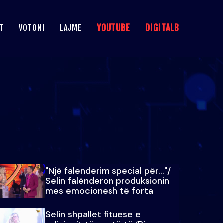
YOUTUBE
DIGITALB
T
VOTONI
LAJME
"Një falenderim special për…"/
Selin falënderon produksionin
mes emocionesh të forta
Selin shpallet fituese e