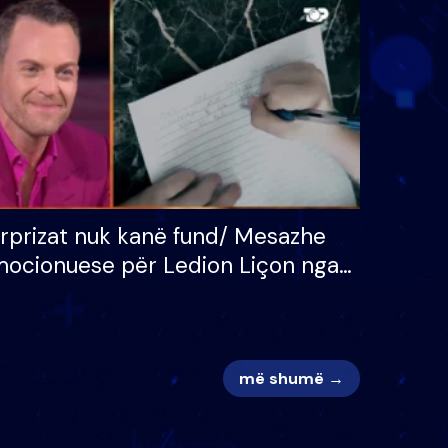
 për
S’kemi ndonjë letër divorci
adh
apo jo?
rprizat nuk kanë fund/ Mesazhe
ocionuese për Ledion Liçon nga
na dhe fëmijët e tij, moderatori
k i mban dot lotët: Nuk meritoj…
më shumë →