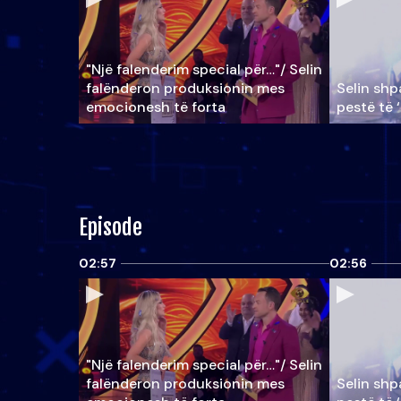
"Një falenderim special për…"/ Selin
falënderon produksionin mes
Selin shpa
emocionesh të forta
pestë të 
Episode
02:57
02:56
"Një falenderim special për…"/ Selin
falënderon produksionin mes
Selin shpa