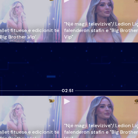
"Një magji televizive"/ Ledion Li
llet fituese e edicionit të
falenderon stafin e "Big Brother
‘Big Brother Vip’
Vip"
02:51
"Një magji televizive"/ Ledion Li
llet fituese e edicionit të
falenderon stafin e "Big Brother