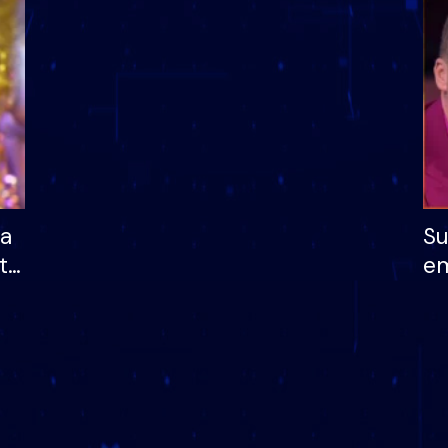
dhe humb mundësinë
të fituar çmimin e m
ha
Su
të
em
më
në
nu