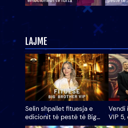
emocionesh të forta
pestë të 
LAJME
Selin shpallet fituesja e
Vendi 
edicionit të pestë të Big
VIP 5, 
Brother VIP, rrëmben
radhës