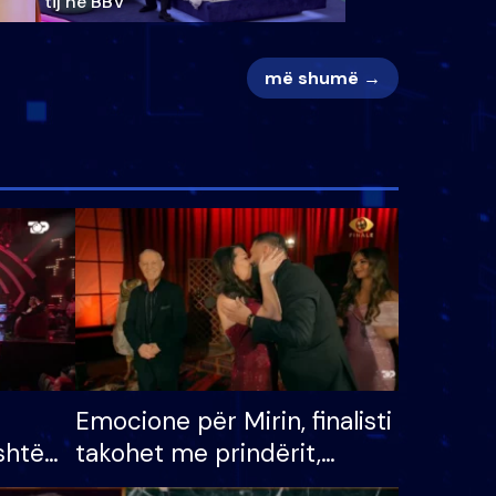
tij në BBV
më shumë →
Emocione për Mirin, finalisti
shtë
takohet me prindërit,
tëpinë
vajzën dhe bashkëshorten: