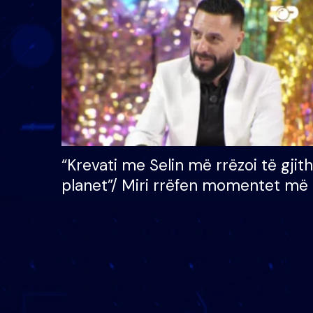
çmimin e madh prej 100
mijë eurosh
“Krevati me Selin më rrëzoi të gjit
planet”/ Miri rrëfen momentet më 
bukura në shtëpinë e BB VIP: Do 
mungojë zilja e mëngjesit kur…