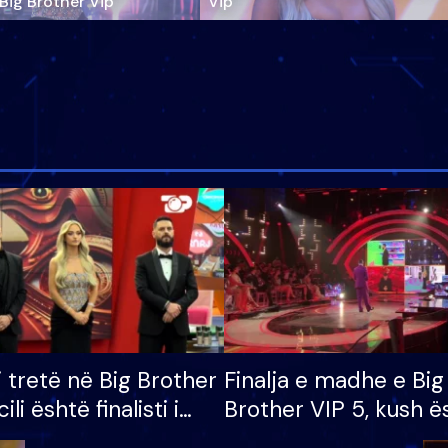
‘Big Brother Vip’
Vip"
i tretë në Big Brother
Finalja e madhe e Big
cili është finalisti i
Brother VIP 5, kush ë
 që lë shtëpinë
banori i parë që lë sh