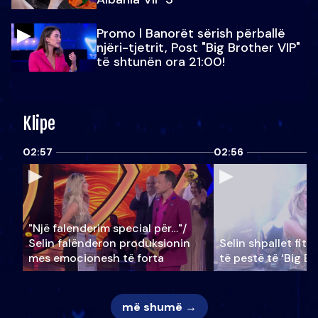
Promo l Banorët sërish përballë
njëri-tjetrit, Post "Big Brother VIP"
të shtunën ora 21:00!
Klipe
02:57
02:56
"Një falenderim special për…"/
Selin falënderon produksionin
Selin shpallet fitu
mes emocionesh të forta
të pestë të ‘Big Br
më shumë →