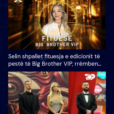
Selin shpallet fituesja e edicionit të
pestë të Big Brother VIP, rrëmben
çmimin e madh prej 100 mijë eurosh