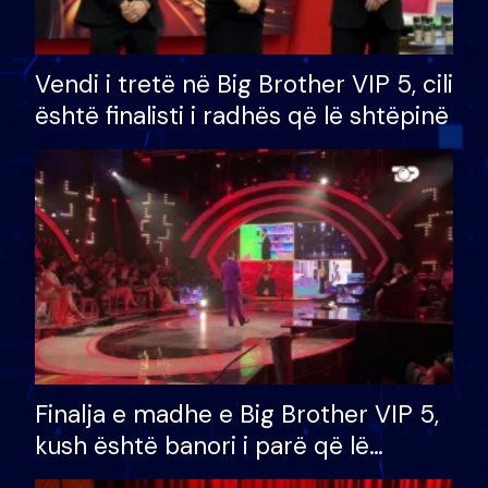
Vendi i tretë në Big Brother VIP 5, cili
është finalisti i radhës që lë shtëpinë
Finalja e madhe e Big Brother VIP 5,
kush është banori i parë që lë
shtëpinë dhe humb mundësinë për