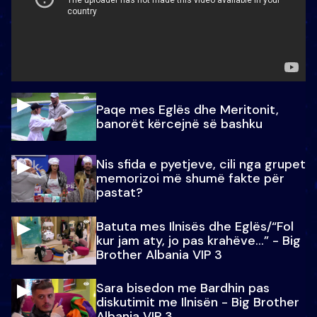
Paqe mes Eglës dhe Meritonit,
banorët kërcejnë së bashku
Nis sfida e pyetjeve, cili nga grupet
memorizoi më shumë fakte për
pastat?
Batuta mes Ilnisës dhe Eglës/“Fol
kur jam aty, jo pas krahëve…” - Big
Brother Albania VIP 3
Sara bisedon me Bardhin pas
diskutimit me Ilnisën - Big Brother
Albania VIP 3