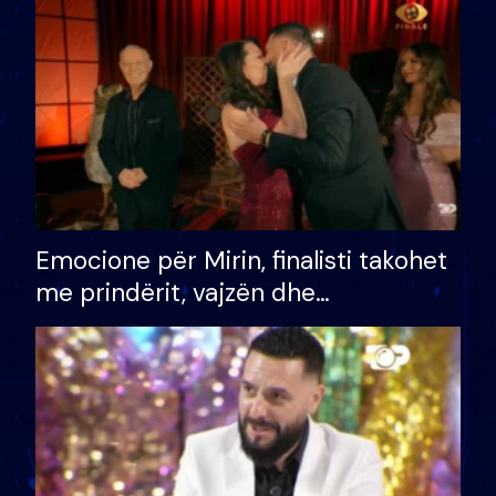
të fituar çmimin e madh
Emocione për Mirin, finalisti takohet
me prindërit, vajzën dhe
bashkëshorten: S’kemi ndonjë letër
divorci apo jo?