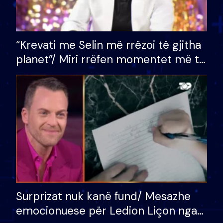
“Krevati me Selin më rrëzoi të gjitha
planet”/ Miri rrëfen momentet më të
bukura në shtëpinë e BB VIP: Do më
mungojë zilja e mëngjesit kur…
Surprizat nuk kanë fund/ Mesazhe
emocionuese për Ledion Liçon nga