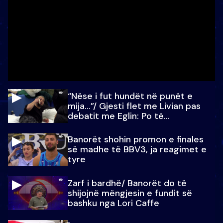
“Nëse i fut hundët në punët e
mija…”/ Gjesti flet me Livian pas
debatit me Eglin: Po të
paralajmëroj
Banorët shohin promon e finales
së madhe të BBV3, ja reagimet e
tyre
Zarf i bardhë/ Banorët do të
shijojnë mëngjesin e fundit së
bashku nga Lori Caffe