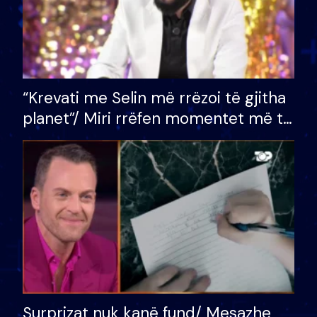
“Krevati me Selin më rrëzoi të gjitha
planet”/ Miri rrëfen momentet më të
bukura në shtëpinë e BB VIP: Do më
mungojë zilja e mëngjesit kur…
Surprizat nuk kanë fund/ Mesazhe