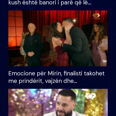
kush është banori i parë që lë
shtëpinë dhe humb mundësinë për
të fituar çmimin e madh
Emocione për Mirin, finalisti takohet
me prindërit, vajzën dhe
bashkëshorten: S’kemi ndonjë letër
divorci apo jo?