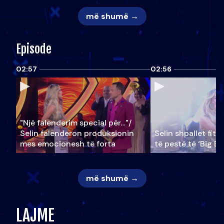
më shumë →
Episode
02:57
02:56
"Një falenderim special për…"/
Selin falënderon produksionin
Selin shpallet fitu
mes emocionesh të forta
të pestë të ‘Big Br
më shumë →
LAJME