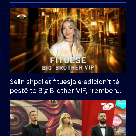
Selin shpallet fituesja e edicionit të
pestë të Big Brother VIP, rrëmben
çmimin e madh prej 100 mijë eurosh