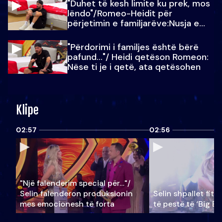
"Duhet të kesh limite ku prek, mos
lëndo"/Romeo-Heidit për
përjetimin e familjarëve:Nusja e
Julit…
"Përdorimi i familjes është bërë
pafund…"/ Heidi qetëson Romeon:
Nëse ti je i qetë, ata qetësohen
Klipe
02:57
02:56
"Një falenderim special për…"/
Selin falënderon produksionin
Selin shpallet fitu
mes emocionesh të forta
të pestë të ‘Big Br