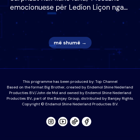
emocionuese për Ledion Liçon nga
nëna dhe fëmijët e tij, moderatori
nuk i mban dot lotët: Nuk meritoj…
më shumë →
This programme has been produced by:
Top Channel
Based on the format Big Brother, created by Endemol Shine Nederland
Producties B.V./John de Mol and owned by Endemol Shine Nederland
Producties BV., part of the Banijay Group, distributed by Banijay Rights.
Copyright © Endamol Shine Nederland Producties B.V.