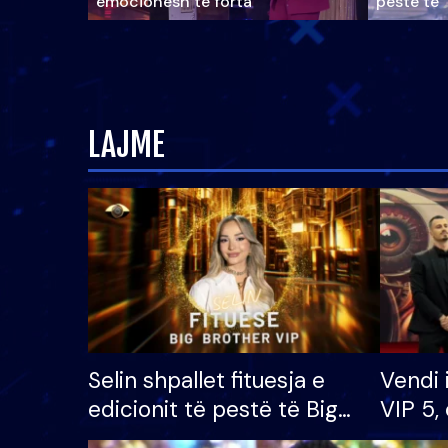
emocionesh të forta
pestë të 
LAJME
Selin shpallet fituesja e
Vendi 
edicionit të pestë të Big
VIP 5, 
Brother VIP, rrëmben
radhës