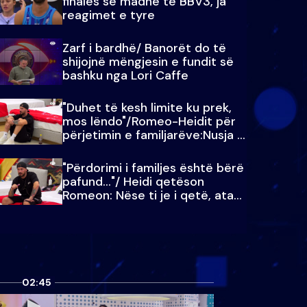
finales së madhe të BBV3, ja
reagimet e tyre
Zarf i bardhë/ Banorët do të
shijojnë mëngjesin e fundit së
bashku nga Lori Caffe
"Duhet të kesh limite ku prek,
mos lëndo"/Romeo-Heidit për
përjetimin e familjarëve:Nusja e
Julit…
"Përdorimi i familjes është bërë
pafund…"/ Heidi qetëson
Romeon: Nëse ti je i qetë, ata
qetësohen
02:45