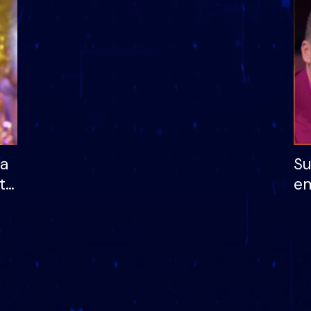
dhe humb mundësinë
të fituar çmimin e m
ha
Su
të
em
më
në
nu