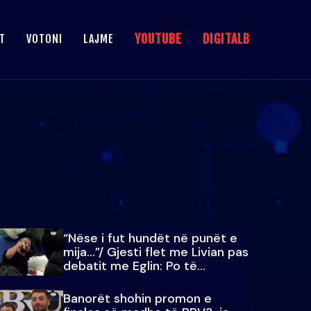
YOUTUBE
DIGITALB
T
VOTONI
LAJME
“Nëse i fut hundët në punët e
mija…”/ Gjesti flet me Livian pas
debatit me Eglin: Po të
paralajmëroj
Banorët shohin promon e