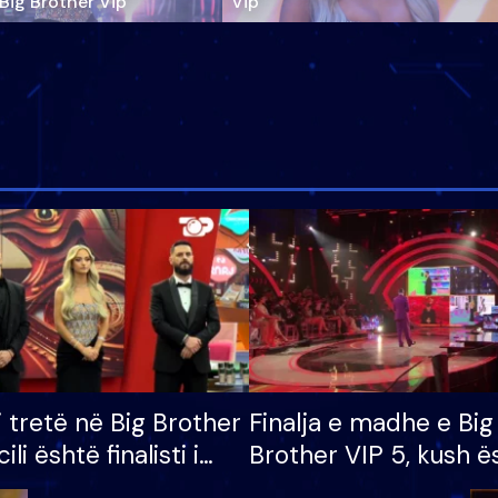
‘Big Brother Vip’
Vip"
i tretë në Big Brother
Finalja e madhe e Big
cili është finalisti i
Brother VIP 5, kush ë
 që lë shtëpinë
banori i parë që lë sh