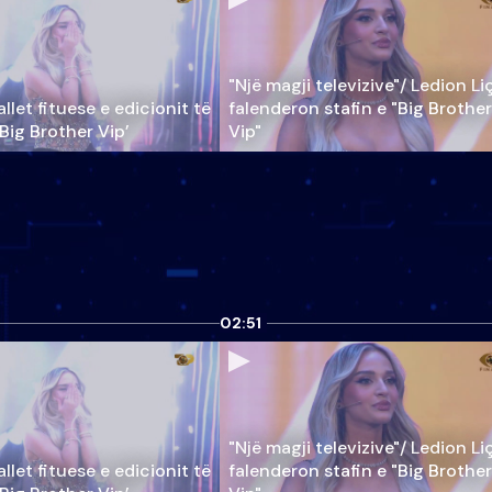
"Një magji televizive"/ Ledion Li
llet fituese e edicionit të
falenderon stafin e "Big Brother
‘Big Brother Vip’
Vip"
02:51
"Një magji televizive"/ Ledion Li
llet fituese e edicionit të
falenderon stafin e "Big Brother