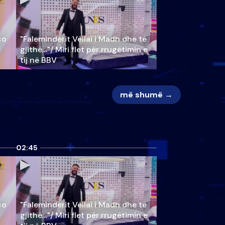
ço
"Faleminderit Vëllai i Madh dhe të
gjithë…"/ Miri flet për rrugëtimin e
tij në BBV
më shumë →
02:45
ço
"Faleminderit Vëllai i Madh dhe të
gjithë…"/ Miri flet për rrugëtimin e