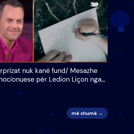
 për
S’kemi ndonjë letër divorci
adh
apo jo?
rprizat nuk kanë fund/ Mesazhe
ocionuese për Ledion Liçon nga
na dhe fëmijët e tij, moderatori
k i mban dot lotët: Nuk meritoj…
më shumë →