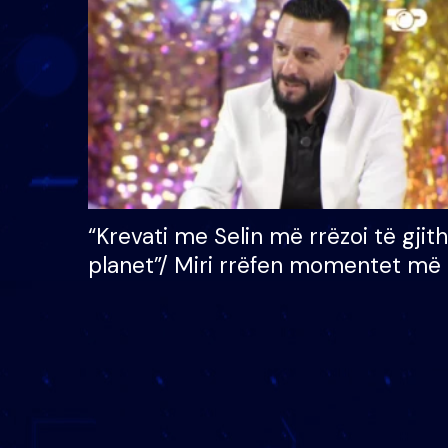
çmimin e madh prej 100
mijë eurosh
“Krevati me Selin më rrëzoi të gjit
planet”/ Miri rrëfen momentet më 
bukura në shtëpinë e BB VIP: Do 
mungojë zilja e mëngjesit kur…