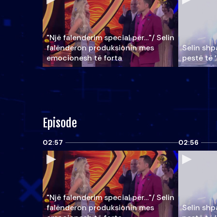
"Një falenderim special për…"/ Selin
falënderon produksionin mes
Selin shpa
emocionesh të forta
pestë të 
Episode
02:57
02:56
"Një falenderim special për…"/ Selin
falënderon produksionin mes
Selin shpa