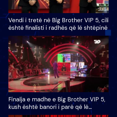
Vendi i tretë në Big Brother VIP 5, cili
është finalisti i radhës që lë shtëpinë
Finalja e madhe e Big Brother VIP 5,
kush është banori i parë që lë
shtëpinë dhe humb mundësinë për