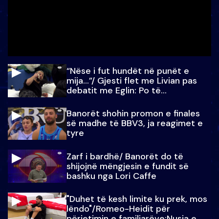
“Nëse i fut hundët në punët e
mija…”/ Gjesti flet me Livian pas
debatit me Eglin: Po të
paralajmëroj
Banorët shohin promon e finales
së madhe të BBV3, ja reagimet e
tyre
Zarf i bardhë/ Banorët do të
shijojnë mëngjesin e fundit së
bashku nga Lori Caffe
"Duhet të kesh limite ku prek, mos
lëndo"/Romeo-Heidit për
përjetimin e familjarëve:Nusja e