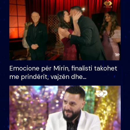
të fituar çmimin e madh
Emocione për Mirin, finalisti takohet
me prindërit, vajzën dhe
bashkëshorten: S’kemi ndonjë letër
divorci apo jo?