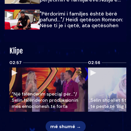
Julit…
"Përdorimi i familjes është bërë
pafund…"/ Heidi qetëson Romeon:
Nëse ti je i qetë, ata qetësohen
Klipe
02:57
02:56
"Një falenderim special për…"/
Selin falënderon produksionin
Selin shpallet fitu
mes emocionesh të forta
të pestë të ‘Big Br
më shumë →