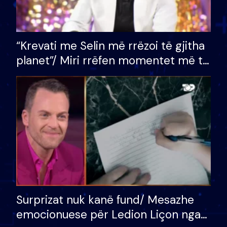
“Krevati me Selin më rrëzoi të gjitha
planet”/ Miri rrëfen momentet më të
bukura në shtëpinë e BB VIP: Do më
mungojë zilja e mëngjesit kur…
Surprizat nuk kanë fund/ Mesazhe
emocionuese për Ledion Liçon nga