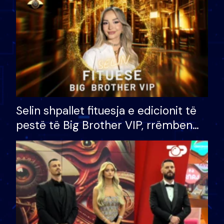
Selin shpallet fituesja e edicionit të
pestë të Big Brother VIP, rrëmben
çmimin e madh prej 100 mijë eurosh