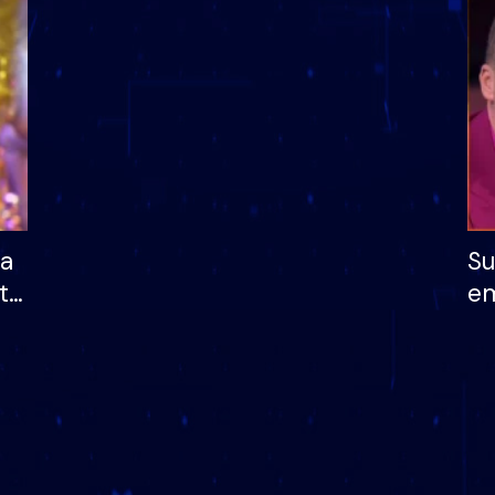
dhe humb mundësinë
të fituar çmimin e m
ha
Su
të
em
më
në
nu