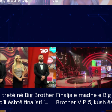
‘Big Brother Vip’
Vip"
i tretë në Big Brother
Finalja e madhe e Big
cili është finalisti i
Brother VIP 5, kush ë
 që lë shtëpinë
banori i parë që lë sh