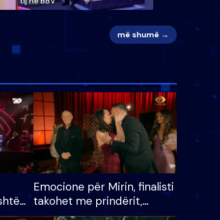
tij në BBV
më shumë →
Emocione për Mirin, finalisti
shtë
takohet me prindërit,
tëpinë
vajzën dhe bashkëshorten: