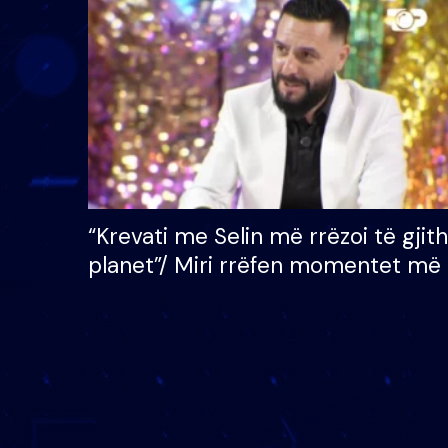
çmimin e madh prej 100
mijë eurosh
“Krevati me Selin më rrëzoi të gjit
planet”/ Miri rrëfen momentet më 
bukura në shtëpinë e BB VIP: Do 
mungojë zilja e mëngjesit kur…