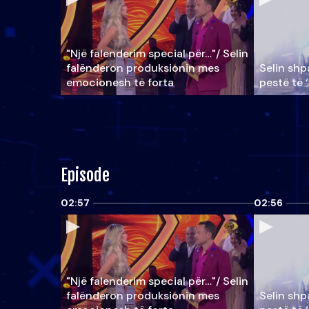
"Një falenderim special për…"/ Selin
falënderon produksionin mes
Selin shpa
emocionesh të forta
pestë të 
Episode
02:57
02:56
"Një falenderim special për…"/ Selin
falënderon produksionin mes
Selin shpa