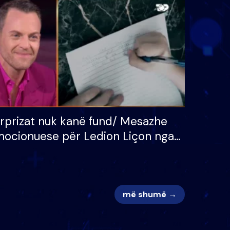
 për
S’kemi ndonjë letër divorci
adh
apo jo?
rprizat nuk kanë fund/ Mesazhe
ocionuese për Ledion Liçon nga
na dhe fëmijët e tij, moderatori
k i mban dot lotët: Nuk meritoj…
më shumë →