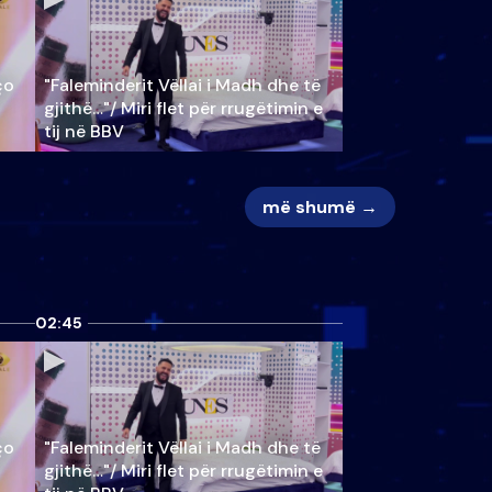
ço
"Faleminderit Vëllai i Madh dhe të
gjithë…"/ Miri flet për rrugëtimin e
tij në BBV
më shumë →
02:45
ço
"Faleminderit Vëllai i Madh dhe të
gjithë…"/ Miri flet për rrugëtimin e