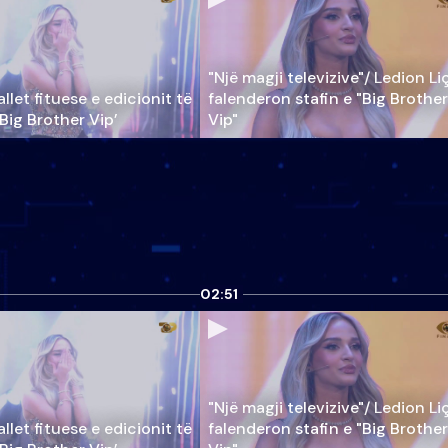
"Një magji televizive"/ Ledion Li
llet fituese e edicionit të
falenderon stafin e "Big Brother
‘Big Brother Vip’
Vip"
02:51
"Një magji televizive"/ Ledion Li
llet fituese e edicionit të
falenderon stafin e "Big Brother