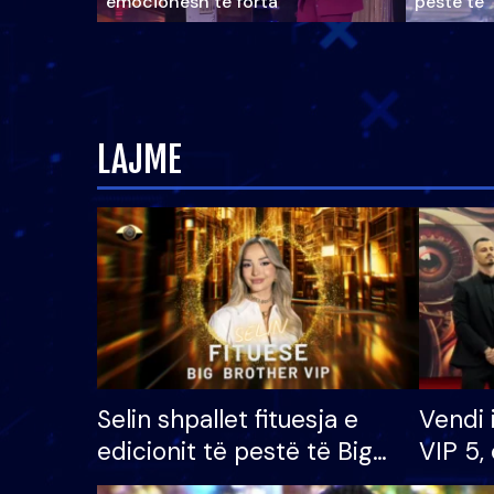
emocionesh të forta
pestë të 
LAJME
Selin shpallet fituesja e
Vendi 
edicionit të pestë të Big
VIP 5, 
Brother VIP, rrëmben
radhës