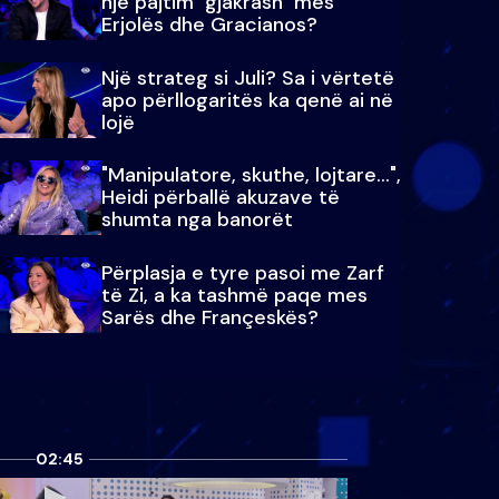
një pajtim "gjakrash" mes
Erjolës dhe Gracianos?
Një strateg si Juli? Sa i vërtetë
apo përllogaritës ka qenë ai në
lojë
"Manipulatore, skuthe, lojtare...",
Heidi përballë akuzave të
shumta nga banorët
Përplasja e tyre pasoi me Zarf
të Zi, a ka tashmë paqe mes
Sarës dhe Françeskës?
02:45