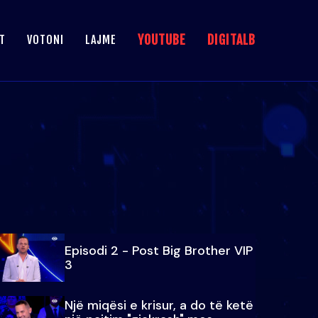
YOUTUBE
DIGITALB
T
VOTONI
LAJME
Episodi 2 - Post Big Brother VIP
3
Një miqësi e krisur, a do të ketë