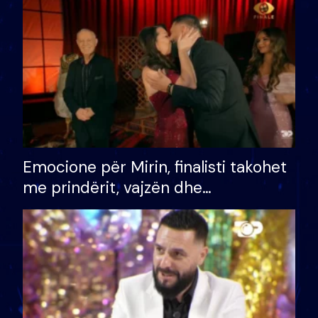
të fituar çmimin e madh
Emocione për Mirin, finalisti takohet
me prindërit, vajzën dhe
bashkëshorten: S’kemi ndonjë letër
divorci apo jo?