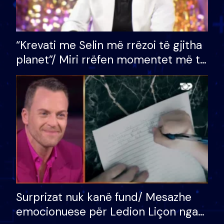
“Krevati me Selin më rrëzoi të gjitha
planet”/ Miri rrëfen momentet më të
bukura në shtëpinë e BB VIP: Do më
mungojë zilja e mëngjesit kur…
Surprizat nuk kanë fund/ Mesazhe
emocionuese për Ledion Liçon nga