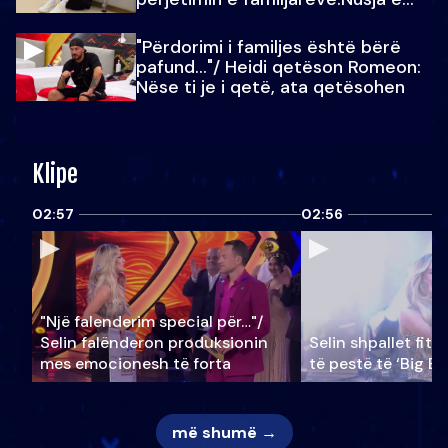
Julit…
"Përdorimi i familjes është bërë
pafund…"/ Heidi qetëson Romeon:
Nëse ti je i qetë, ata qetësohen
Klipe
02:57
02:56
"Një falenderim special për…"/
Selin falënderon produksionin
Selin shpallet fitu
mes emocionesh të forta
të pestë të ‘Big Br
më shumë →