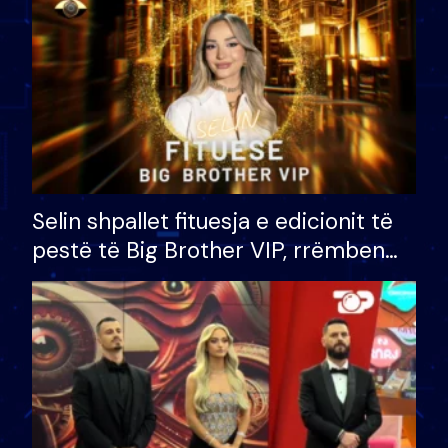
Selin shpallet fituesja e edicionit të
pestë të Big Brother VIP, rrëmben
çmimin e madh prej 100 mijë eurosh