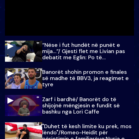
“Nëse i fut hundët në punët e
mija…”/ Gjesti flet me Livian pas
debatit me Eglin: Po të
paralajmëroj
Banorët shohin promon e finales
së madhe të BBV3, ja reagimet e
tyre
Zarf i bardhë/ Banorët do të
shijojnë mëngjesin e fundit së
bashku nga Lori Caffe
"Duhet të kesh limite ku prek, mos
lëndo"/Romeo-Heidit për
përjetimin e familjarëve:Nusja e