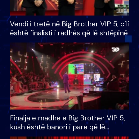
Vendi i tretë në Big Brother VIP 5, cili
është finalisti i radhës që lë shtëpinë
Finalja e madhe e Big Brother VIP 5,
kush është banori i parë që lë
shtëpinë dhe humb mundësinë për