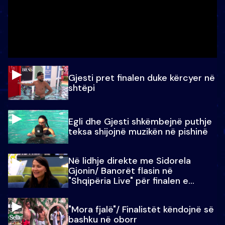
Gjesti pret finalen duke kërcyer në
shtëpi
Egli dhe Gjesti shkëmbejnë puthje
teksa shijojnë muzikën në pishinë
Në lidhje direkte me Sidorela
Gjonin/ Banorët flasin në
"Shqipëria Live" për finalen e
madhe
"Mora fjalë"/ Finalistët këndojnë së
bashku në oborr