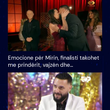
të fituar çmimin e madh
Emocione për Mirin, finalisti takohet
me prindërit, vajzën dhe
bashkëshorten: S’kemi ndonjë letër
divorci apo jo?