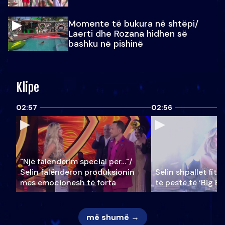
Momente të bukura në shtëpi/
Laerti dhe Rozana hidhen së
bashku në pishinë
Klipe
02:57
02:56
"Një falenderim special për…"/
Selin falënderon produksionin
Selin shpallet fitu
mes emocionesh të forta
të pestë të ‘Big Br
më shumë →