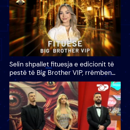
Selin shpallet fituesja e edicionit të
pestë të Big Brother VIP, rrëmben
çmimin e madh prej 100 mijë eurosh