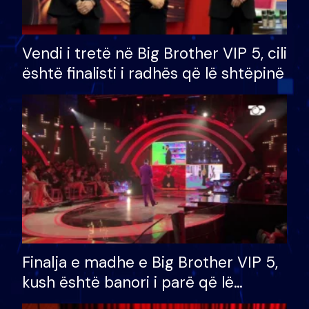
Vendi i tretë në Big Brother VIP 5, cili
është finalisti i radhës që lë shtëpinë
Finalja e madhe e Big Brother VIP 5,
kush është banori i parë që lë
shtëpinë dhe humb mundësinë për