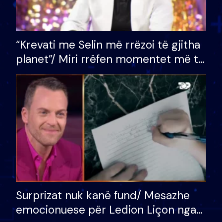
“Krevati me Selin më rrëzoi të gjitha
planet”/ Miri rrëfen momentet më të
bukura në shtëpinë e BB VIP: Do më
mungojë zilja e mëngjesit kur…
Surprizat nuk kanë fund/ Mesazhe
emocionuese për Ledion Liçon nga