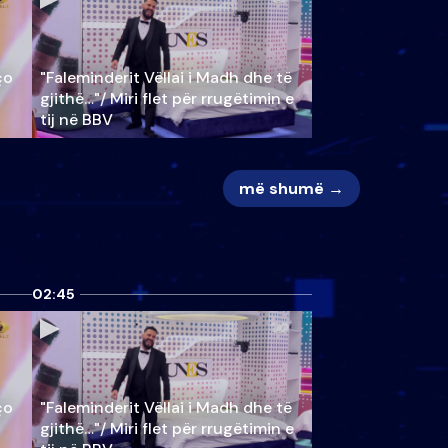
ço
"Faleminderit Vëllai i Madh dhe të
gjithë…"/ Miri flet për rrugëtimin e
tij në BBV
më shumë →
02:45
ço
"Faleminderit Vëllai i Madh dhe të
gjithë…"/ Miri flet për rrugëtimin e