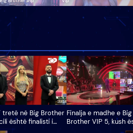
‘Big Brother Vip’
Vip"
i tretë në Big Brother
Finalja e madhe e Big
cili është finalisti i
Brother VIP 5, kush ë
 që lë shtëpinë
banori i parë që lë sh