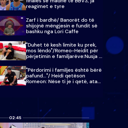
finales së madhe të BBV3, ja
reagimet e tyre
Zarf i bardhë/ Banorët do të
shijojnë mëngjesin e fundit së
bashku nga Lori Caffe
"Duhet të kesh limite ku prek,
mos lëndo"/Romeo-Heidit për
përjetimin e familjarëve:Nusja e
Julit…
"Përdorimi i familjes është bërë
pafund…"/ Heidi qetëson
Romeon: Nëse ti je i qetë, ata
qetësohen
02:45