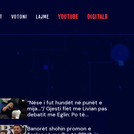
YOUTUBE
DIGITALB
T
VOTONI
LAJME
“Nëse i fut hundët në punët e
mija…”/ Gjesti flet me Livian pas
debatit me Eglin: Po të
paralajmëroj
Banorët shohin promon e