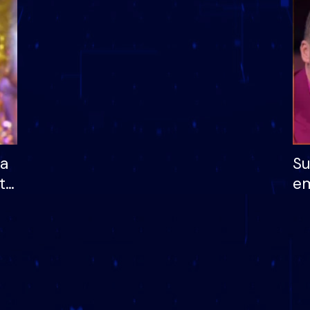
dhe humb mundësinë
të fituar çmimin e m
ha
Su
të
em
më
në
nu