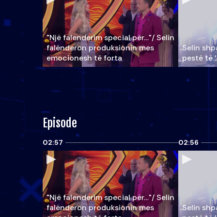
"Një falenderim special për…"/ Selin
falënderon produksionin mes
Selin shpa
emocionesh të forta
pestë të 
Episode
02:57
02:56
"Një falenderim special për…"/ Selin
falënderon produksionin mes
Selin shpa