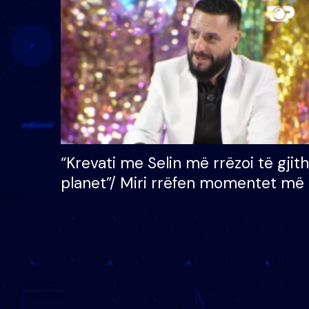
çmimin e madh prej 100
mijë eurosh
“Krevati me Selin më rrëzoi të gjit
planet”/ Miri rrëfen momentet më 
bukura në shtëpinë e BB VIP: Do 
mungojë zilja e mëngjesit kur…