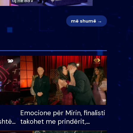
tij në BBV
më shumë →
Emocione për Mirin, finalisti
shtë
takohet me prindërit,
tëpinë
vajzën dhe bashkëshorten: