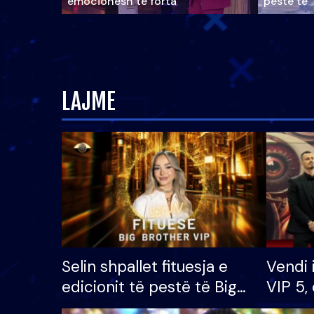
emocionesh të forta
pestë të 
LAJME
Selin shpallet fituesja e
Vendi 
edicionit të pestë të Big
VIP 5, 
Brother VIP, rrëmben
radhës