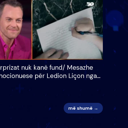
 për
S’kemi ndonjë letër divorci
adh
apo jo?
rprizat nuk kanë fund/ Mesazhe
ocionuese për Ledion Liçon nga
na dhe fëmijët e tij, moderatori
k i mban dot lotët: Nuk meritoj…
më shumë →