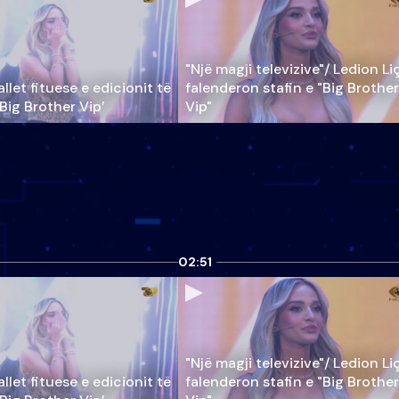
"Një magji televizive"/ Ledion Li
llet fituese e edicionit të
falenderon stafin e "Big Brother
‘Big Brother Vip’
Vip"
02:51
"Një magji televizive"/ Ledion Li
llet fituese e edicionit të
falenderon stafin e "Big Brother