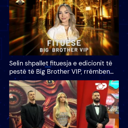
Selin shpallet fituesja e edicionit të
pestë të Big Brother VIP, rrëmben
çmimin e madh prej 100 mijë eurosh