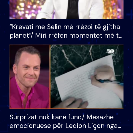
“Krevati me Selin më rrëzoi të gjitha
planet”/ Miri rrëfen momentet më të
bukura në shtëpinë e BB VIP: Do më
mungojë zilja e mëngjesit kur…
Surprizat nuk kanë fund/ Mesazhe
emocionuese për Ledion Liçon nga