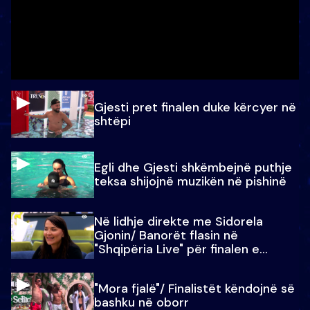
Gjesti pret finalen duke kërcyer në
shtëpi
Egli dhe Gjesti shkëmbejnë puthje
teksa shijojnë muzikën në pishinë
Në lidhje direkte me Sidorela
Gjonin/ Banorët flasin në
"Shqipëria Live" për finalen e
madhe
"Mora fjalë"/ Finalistët këndojnë së
bashku në oborr