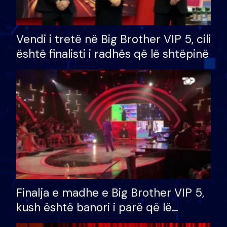
Vendi i tretë në Big Brother VIP 5, cili
është finalisti i radhës që lë shtëpinë
Finalja e madhe e Big Brother VIP 5,
kush është banori i parë që lë
shtëpinë dhe humb mundësinë për