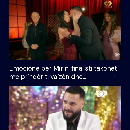
të fituar çmimin e madh
Emocione për Mirin, finalisti takohet
me prindërit, vajzën dhe
bashkëshorten: S’kemi ndonjë letër
divorci apo jo?