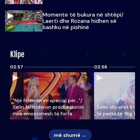
Momente të bukura në shtëpi/
Laerti dhe Rozana hidhen së
bashku në pishinë
Klipe
02:57
02:56
"Një falenderim special për…"/
Selin falënderon produksionin
Selin shpallet fitu
mes emocionesh të forta
të pestë të ‘Big Br
më shumë →