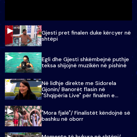
Gjesti pret finalen duke kërcyer në
shtëpi
Egli dhe Gjesti shkëmbejnë puthje
teksa shijojnë muzikën në pishinë
Në lidhje direkte me Sidorela
Gjonin/ Banorët flasin në
"Shqipëria Live" për finalen e
madhe
"Mora fjalë"/ Finalistët këndojnë së
bashku në oborr
Momente të bukura në shtëpi/