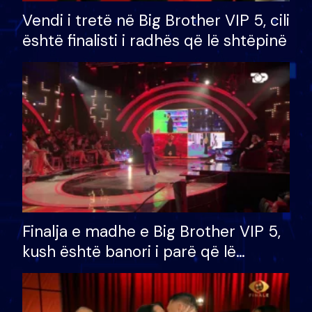
Vendi i tretë në Big Brother VIP 5, cili
është finalisti i radhës që lë shtëpinë
Finalja e madhe e Big Brother VIP 5,
kush është banori i parë që lë
shtëpinë dhe humb mundësinë për
të fituar çmimin e madh