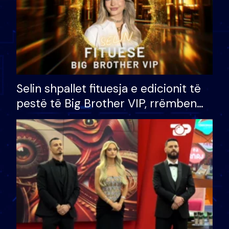
Selin shpallet fituesja e edicionit të
pestë të Big Brother VIP, rrëmben
çmimin e madh prej 100 mijë eurosh