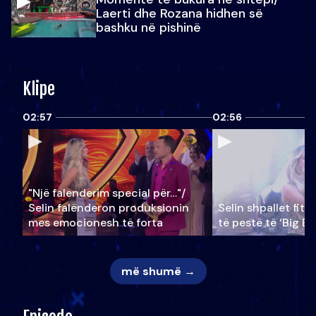
Laerti dhe Rozana hidhen së
bashku në pishinë
Klipe
02:57
02:56
"Një falenderim special për…"/
Selin falënderon produksionin
Selin shpallet fitu
mes emocionesh të forta
të pestë të ‘Big Br
më shumë →