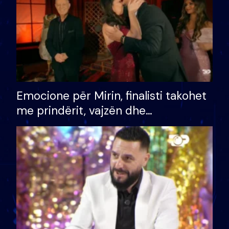
Emocione për Mirin, finalisti takohet
me prindërit, vajzën dhe
bashkëshorten: S’kemi ndonjë letër
divorci apo jo?