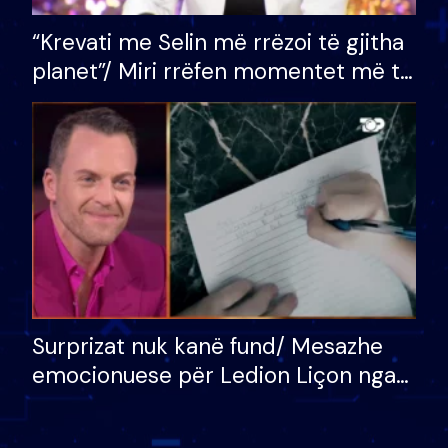
“Krevati me Selin më rrëzoi të gjitha
planet”/ Miri rrëfen momentet më të
bukura në shtëpinë e BB VIP: Do më
mungojë zilja e mëngjesit kur…
Surprizat nuk kanë fund/ Mesazhe
emocionuese për Ledion Liçon nga
nëna dhe fëmijët e tij, moderatori
nuk i mban dot lotët: Nuk meritoj…