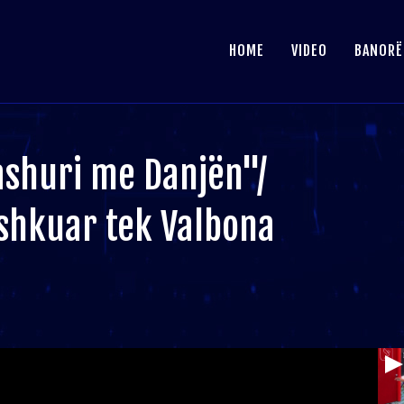
HOME
VIDEO
BANORË
ashuri me Danjën"/
 shkuar tek Valbona