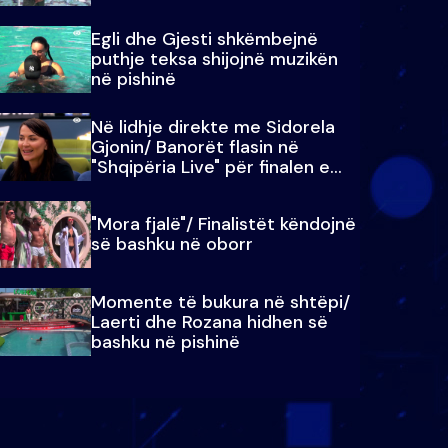
Egli dhe Gjesti shkëmbejnë
puthje teksa shijojnë muzikën
në pishinë
Në lidhje direkte me Sidorela
Gjonin/ Banorët flasin në
"Shqipëria Live" për finalen e
madhe
"Mora fjalë"/ Finalistët këndojnë
së bashku në oborr
Momente të bukura në shtëpi/
Laerti dhe Rozana hidhen së
bashku në pishinë