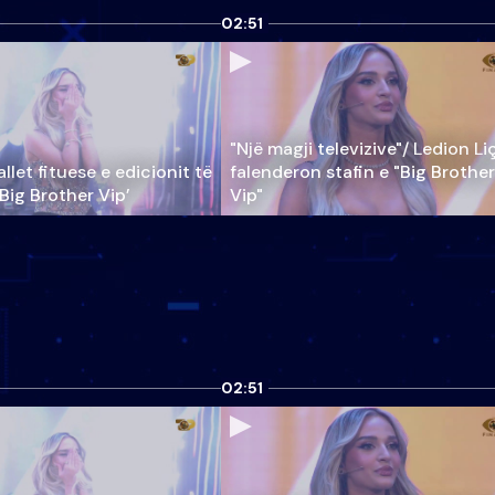
02:51
"Një magji televizive"/ Ledion Li
llet fituese e edicionit të
falenderon stafin e "Big Brother
‘Big Brother Vip’
Vip"
02:51