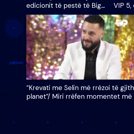
edicionit të pestë të Big
VIP 5, 
Brother VIP, rrëmben
radhës
çmimin e madh prej 100
mijë eurosh
“Krevati me Selin më rrëzoi të gjit
planet”/ Miri rrëfen momentet më 
bukura në shtëpinë e BB VIP: Do 
mungojë zilja e mëngjesit kur…