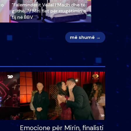
ço
"Faleminderit Vëllai i Madh dhe të
gjithë…"/ Miri flet për rrugëtimin e
tij në BBV
më shumë →
Emocione për Mirin, finalisti