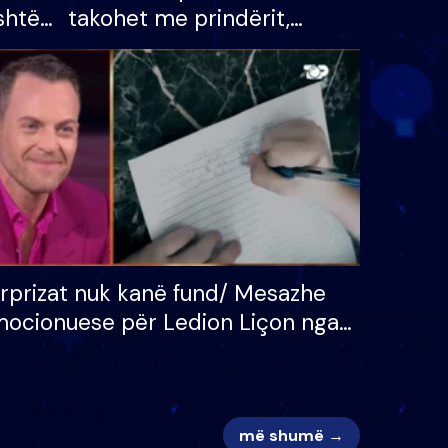
shtë
takohet me prindërit,
tëpinë
vajzën dhe bashkëshorten:
 për
S’kemi ndonjë letër divorci
adh
apo jo?
rprizat nuk kanë fund/ Mesazhe
ocionuese për Ledion Liçon nga
na dhe fëmijët e tij, moderatori
k i mban dot lotët: Nuk meritoj…
më shumë →