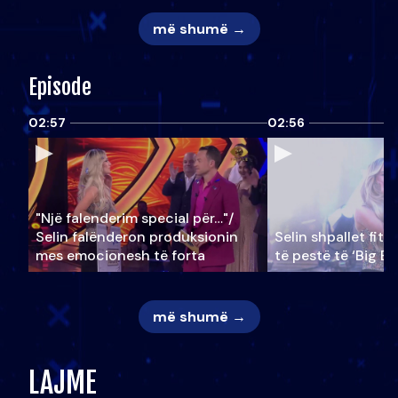
më shumë →
Episode
02:57
02:56
"Një falenderim special për…"/
Selin falënderon produksionin
Selin shpallet fitu
mes emocionesh të forta
të pestë të ‘Big Br
më shumë →
LAJME