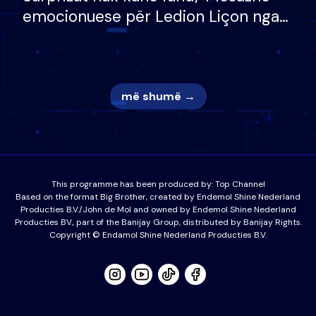
emocionuese për Ledion Liçon nga
nëna dhe fëmijët e tij, moderatori
nuk i mban dot lotët: Nuk meritoj…
më shumë →
This programme has been produced by:
Top Channel
Based on the format Big Brother, created by Endemol Shine Nederland
Producties B.V./John de Mol and owned by Endemol Shine Nederland
Producties BV., part of the Banijay Group, distributed by Banijay Rights.
Copyright © Endamol Shine Nederland Producties B.V.