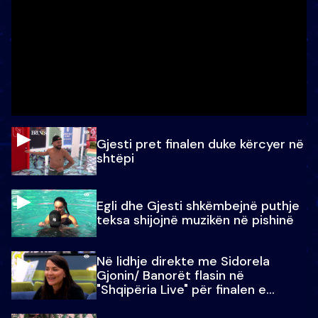
Gjesti pret finalen duke kërcyer në
shtëpi
Egli dhe Gjesti shkëmbejnë puthje
teksa shijojnë muzikën në pishinë
Në lidhje direkte me Sidorela
Gjonin/ Banorët flasin në
"Shqipëria Live" për finalen e
madhe