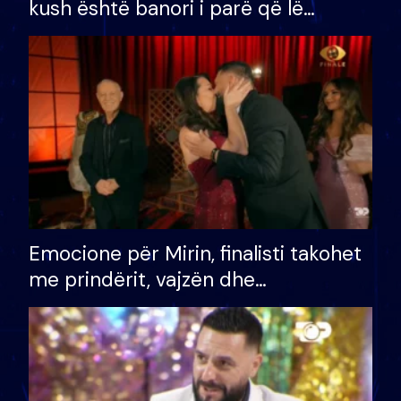
kush është banori i parë që lë
shtëpinë dhe humb mundësinë për
të fituar çmimin e madh
Emocione për Mirin, finalisti takohet
me prindërit, vajzën dhe
bashkëshorten: S’kemi ndonjë letër
divorci apo jo?