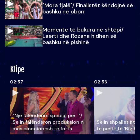
"Mora fjalë"/ Finalistët këndojnë së
bashku në oborr
Momente të bukura në shtëpi/
Laerti dhe Rozana hidhen së
bashku në pishinë
Klipe
02:57
02:56
"Një falenderim special për…"/
Selin falënderon produksionin
Selin shpallet fitu
mes emocionesh të forta
të pestë të ‘Big Br