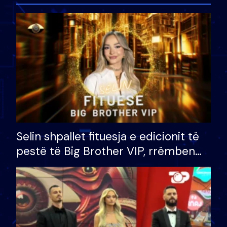
Selin shpallet fituesja e edicionit të
pestë të Big Brother VIP, rrëmben
çmimin e madh prej 100 mijë eurosh