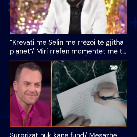
“Krevati me Selin më rrëzoi të gjitha
planet”/ Miri rrëfen momentet më të
bukura në shtëpinë e BB VIP: Do më
mungojë zilja e mëngjesit kur…
Surprizat nuk kanë fund/ Mesazhe