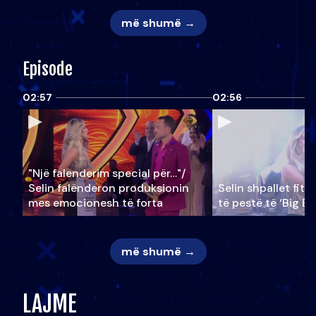
më shumë →
Episode
02:57
02:56
"Një falenderim special për…"/
Selin falënderon produksionin
Selin shpallet fitu
mes emocionesh të forta
të pestë të ‘Big Br
më shumë →
LAJME