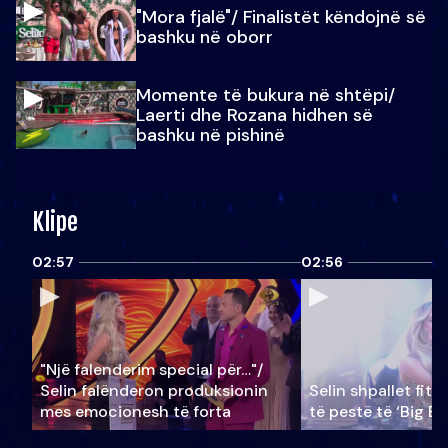
"Mora fjalë"/ Finalistët këndojnë së
bashku në oborr
Momente të bukura në shtëpi/
Laerti dhe Rozana hidhen së
bashku në pishinë
Klipe
02:57
02:56
"Një falenderim special për…"/
Selin falënderon produksionin
Selin shpallet fitu
mes emocionesh të forta
të pestë të ‘Big Br