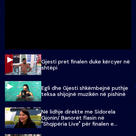
Gjesti pret finalen duke kërcyer në
shtëpi
Egli dhe Gjesti shkëmbejnë puthje
teksa shijojnë muzikën në pishinë
Në lidhje direkte me Sidorela
Gjonin/ Banorët flasin në
"Shqipëria Live" për finalen e
madhe