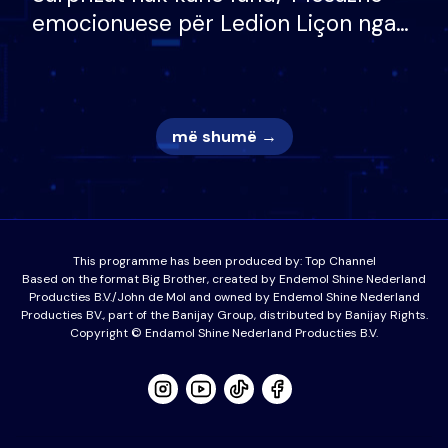
emocionuese për Ledion Liçon nga
nëna dhe fëmijët e tij, moderatori
nuk i mban dot lotët: Nuk meritoj…
më shumë →
This programme has been produced by:
Top Channel
Based on the format Big Brother, created by Endemol Shine Nederland
Producties B.V./John de Mol and owned by Endemol Shine Nederland
Producties BV., part of the Banijay Group, distributed by Banijay Rights.
Copyright © Endamol Shine Nederland Producties B.V.