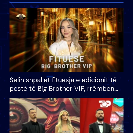
Selin shpallet fituesja e edicionit të
pestë të Big Brother VIP, rrëmben
çmimin e madh prej 100 mijë eurosh