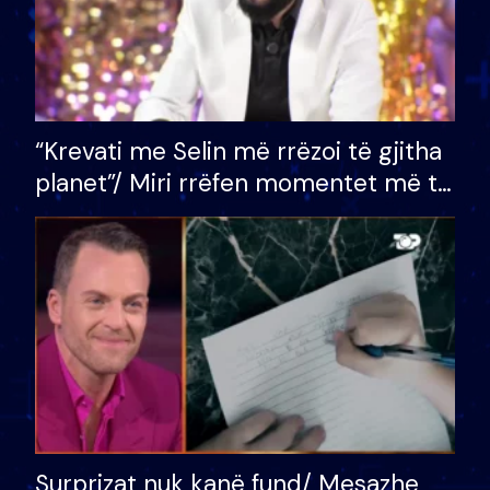
“Krevati me Selin më rrëzoi të gjitha
planet”/ Miri rrëfen momentet më të
bukura në shtëpinë e BB VIP: Do më
mungojë zilja e mëngjesit kur…
Surprizat nuk kanë fund/ Mesazhe