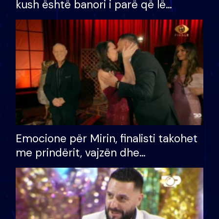
kush është banori i parë që lë
shtëpinë dhe humb mundësinë për
të fituar çmimin e madh
Emocione për Mirin, finalisti takohet
me prindërit, vajzën dhe
bashkëshorten: S’kemi ndonjë letër
divorci apo jo?