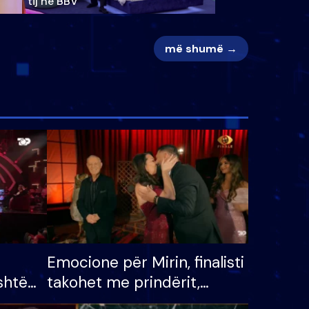
tij në BBV
më shumë →
Emocione për Mirin, finalisti
shtë
takohet me prindërit,
tëpinë
vajzën dhe bashkëshorten: