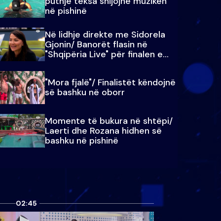
puthje teksa shijojnë muzikën
në pishinë
Në lidhje direkte me Sidorela
Gjonin/ Banorët flasin në
"Shqipëria Live" për finalen e
madhe
"Mora fjalë"/ Finalistët këndojnë
së bashku në oborr
Momente të bukura në shtëpi/
Laerti dhe Rozana hidhen së
bashku në pishinë
02:45