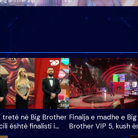
‘Big Brother Vip’
Vip"
i tretë në Big Brother
Finalja e madhe e Big
cili është finalisti i
Brother VIP 5, kush ë
 që lë shtëpinë
banori i parë që lë sh