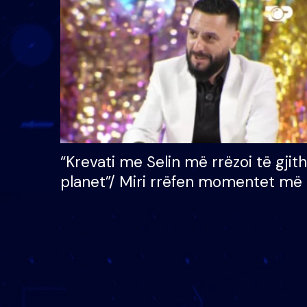
çmimin e madh prej 100
mijë eurosh
“Krevati me Selin më rrëzoi të gjit
planet”/ Miri rrëfen momentet më 
bukura në shtëpinë e BB VIP: Do 
mungojë zilja e mëngjesit kur…