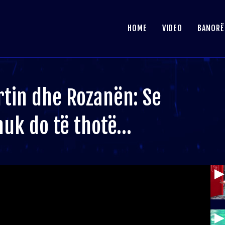
HOME
VIDEO
BANORË
rtin dhe Rozanën: Se
 nuk do të thotë…