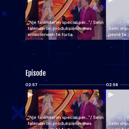
"Një falenderim special për…"/ Selin
falënderon produksionin mes
Selin shpa
emocionesh të forta
pestë të 
Episode
02:57
02:56
"Një falenderim special për…"/ Selin
falënderon produksionin mes
Selin shpa