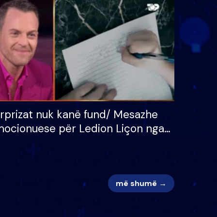
 për
S’kemi ndonjë letër divorci
adh
apo jo?
rprizat nuk kanë fund/ Mesazhe
ocionuese për Ledion Liçon nga
na dhe fëmijët e tij, moderatori
k i mban dot lotët: Nuk meritoj…
më shumë →