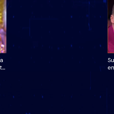
dhe humb mundësinë
të fituar çmimin e m
ha
Su
të
em
më
në
nu