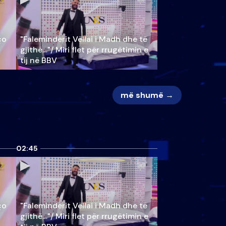
ço
"Faleminderit Vëllai i Madh dhe të
gjithë…"/ Miri flet për rrugëtimin e
tij në BBV
më shumë →
02:45
ço
"Faleminderit Vëllai i Madh dhe të
gjithë…"/ Miri flet për rrugëtimin e