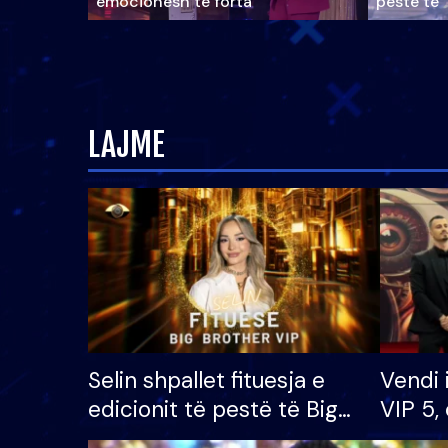
emocionesh të forta
pestë të 
LAJME
Selin shpallet fituesja e
Vendi 
edicionit të pestë të Big
VIP 5, 
Brother VIP, rrëmben
radhës