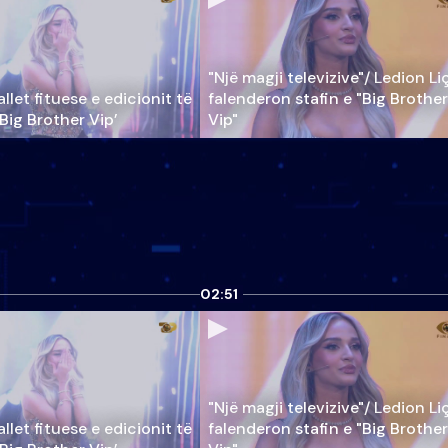
"Një magji televizive"/ Ledion Li
llet fituese e edicionit të
falenderon stafin e "Big Brother
‘Big Brother Vip’
Vip"
02:51
"Një magji televizive"/ Ledion Li
llet fituese e edicionit të
falenderon stafin e "Big Brother