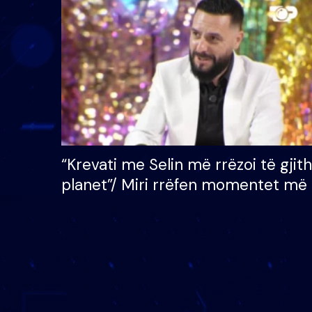
çmimin e madh prej 100
mijë eurosh
“Krevati me Selin më rrëzoi të gjit
planet”/ Miri rrëfen momentet më 
bukura në shtëpinë e BB VIP: Do 
mungojë zilja e mëngjesit kur…