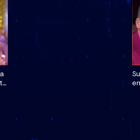
dhe humb mundësinë
të fituar çmimin e m
ha
Su
të
em
më
në
nu