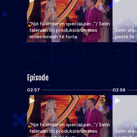
"Një falenderim special për…"/ Selin
falënderon produksionin mes
Selin shpa
emocionesh të forta
pestë të 
Episode
02:57
02:56
"Një falenderim special për…"/ Selin
falënderon produksionin mes
Selin shpa