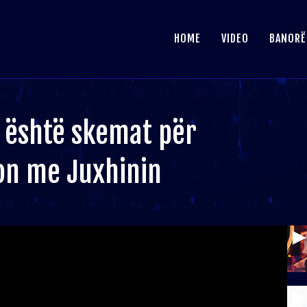
HOME
VIDEO
BANORË
i është skemat për
edon me Juxhinin