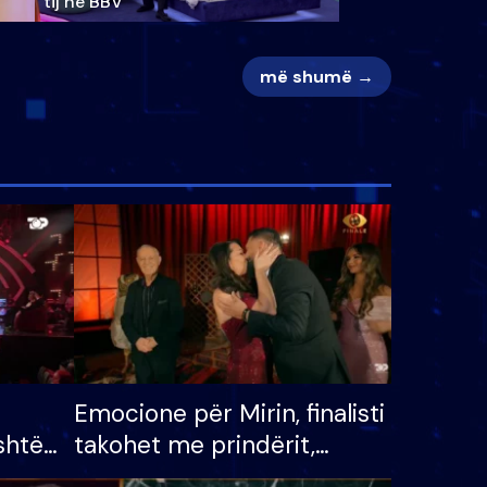
tij në BBV
më shumë →
Emocione për Mirin, finalisti
shtë
takohet me prindërit,
tëpinë
vajzën dhe bashkëshorten: