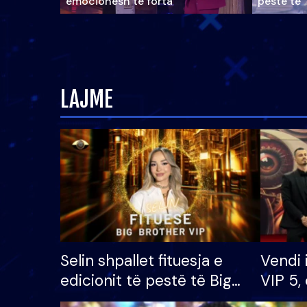
emocionesh të forta
pestë të 
LAJME
Selin shpallet fituesja e
Vendi 
edicionit të pestë të Big
VIP 5, 
Brother VIP, rrëmben
radhës