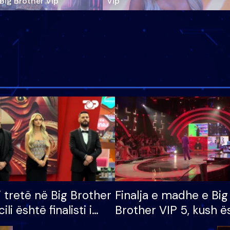
‘Big Brother Vip’
Vip"
i tretë në Big Brother
Finalja e madhe e Big
cili është finalisti i
Brother VIP 5, kush ë
 që lë shtëpinë
banori i parë që lë sh