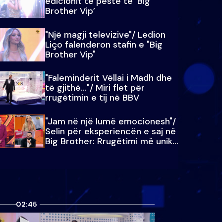
edicionit të pestë të ‘Big
Brother Vip’
"Një magji televizive"/ Ledion
Liço falenderon stafin e "Big
Brother Vip"
"Faleminderit Vëllai i Madh dhe
të gjithë…"/ Miri flet për
rrugëtimin e tij në BBV
"Jam në një lumë emocionesh"/
Selin për eksperiencën e saj në
Big Brother: Rrugëtimi më unik…
02:45