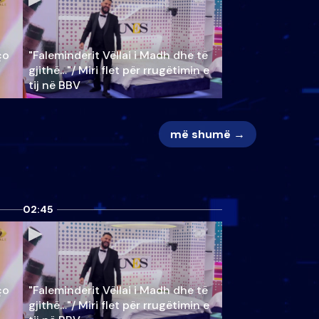
ço
"Faleminderit Vëllai i Madh dhe të
gjithë…"/ Miri flet për rrugëtimin e
tij në BBV
më shumë →
02:45
ço
"Faleminderit Vëllai i Madh dhe të
gjithë…"/ Miri flet për rrugëtimin e