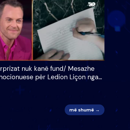
 për
S’kemi ndonjë letër divorci
adh
apo jo?
rprizat nuk kanë fund/ Mesazhe
ocionuese për Ledion Liçon nga
na dhe fëmijët e tij, moderatori
k i mban dot lotët: Nuk meritoj…
më shumë →