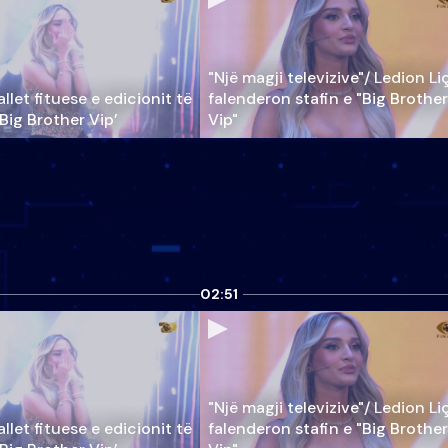
"Një magji televizive"/ Ledion Li
llet fituese e edicionit të
falenderon stafin e "Big Brother
‘Big Brother Vip’
Vip"
02:51
"Një magji televizive"/ Ledion Li
llet fituese e edicionit të
falenderon stafin e "Big Brother