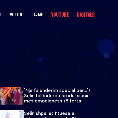
YOUTUBE
DIGITALB
T
VOTONI
LAJME
"Një falenderim special për…"/
Selin falënderon produksionin
mes emocionesh të forta
Selin shpallet fituese e