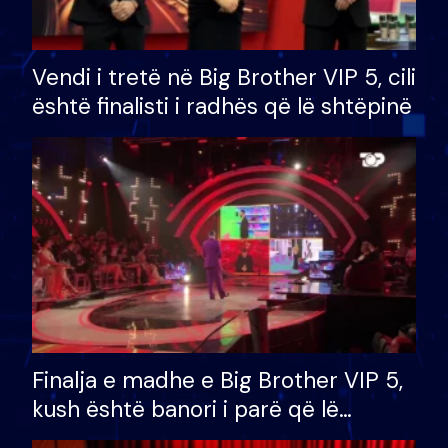
Vendi i tretë në Big Brother VIP 5, cili
është finalisti i radhës që lë shtëpinë
Finalja e madhe e Big Brother VIP 5,
kush është banori i parë që lë
shtëpinë dhe humb mundësinë për