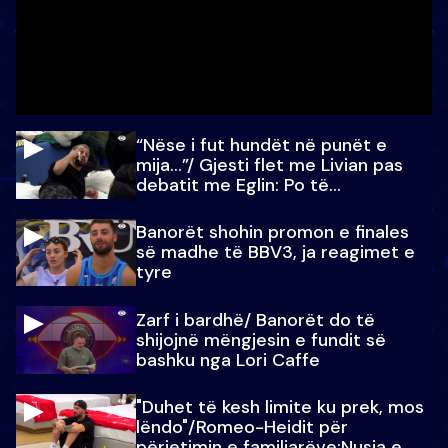
“Nëse i fut hundët në punët e
mija…”/ Gjesti flet me Livian pas
debatit me Eglin: Po të
paralajmëroj
Banorët shohin promon e finales
së madhe të BBV3, ja reagimet e
tyre
Zarf i bardhë/ Banorët do të
shijojnë mëngjesin e fundit së
bashku nga Lori Caffe
"Duhet të kesh limite ku prek, mos
lëndo"/Romeo-Heidit për
përjetimin e familjarëve:Nusja e