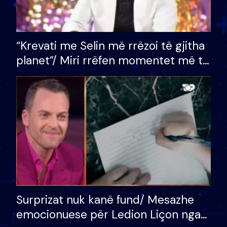
“Krevati me Selin më rrëzoi të gjitha
planet”/ Miri rrëfen momentet më të
bukura në shtëpinë e BB VIP: Do më
mungojë zilja e mëngjesit kur…
Surprizat nuk kanë fund/ Mesazhe
emocionuese për Ledion Liçon nga