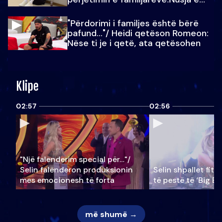
Julit…
"Përdorimi i familjes është bërë
pafund…"/ Heidi qetëson Romeon:
Nëse ti je i qetë, ata qetësohen
Klipe
02:57
02:56
"Një falenderim special për…"/
Selin falënderon produksionin
Selin shpallet fitu
mes emocionesh të forta
të pestë të ‘Big Br
më shumë →