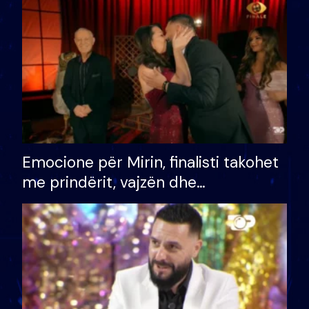
të fituar çmimin e madh
Emocione për Mirin, finalisti takohet
me prindërit, vajzën dhe
bashkëshorten: S’kemi ndonjë letër
divorci apo jo?