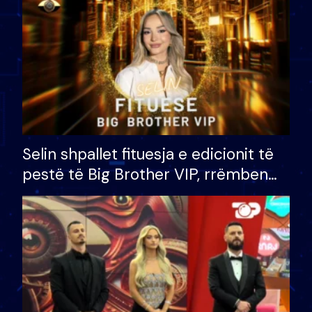
Selin shpallet fituesja e edicionit të
pestë të Big Brother VIP, rrëmben
çmimin e madh prej 100 mijë eurosh