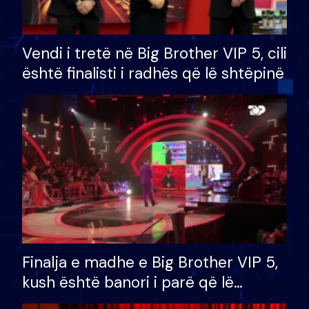
Vendi i tretë në Big Brother VIP 5, cili
është finalisti i radhës që lë shtëpinë
Finalja e madhe e Big Brother VIP 5,
kush është banori i parë që lë
shtëpinë dhe humb mundësinë për