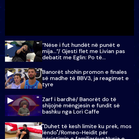
“Nëse i fut hundët në punët e
mija…”/ Gjesti flet me Livian pas
debatit me Eglin: Po të
paralajmëroj
Banorët shohin promon e finales
së madhe të BBV3, ja reagimet e
tyre
Zarf i bardhë/ Banorët do të
shijojnë mëngjesin e fundit së
bashku nga Lori Caffe
"Duhet të kesh limite ku prek, mos
lëndo"/Romeo-Heidit për
përjetimin e familjarëve:Nusja e