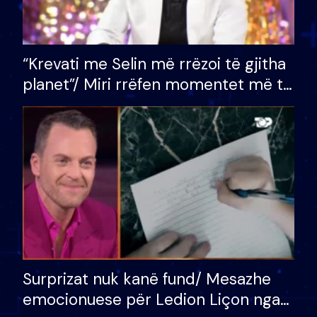
“Krevati me Selin më rrëzoi të gjitha
planet”/ Miri rrëfen momentet më të
bukura në shtëpinë e BB VIP: Do më
mungojë zilja e mëngjesit kur…
Surprizat nuk kanë fund/ Mesazhe
emocionuese për Ledion Liçon nga