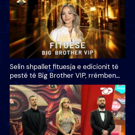
Selin shpallet fituesja e edicionit të
pestë të Big Brother VIP, rrëmben
çmimin e madh prej 100 mijë eurosh