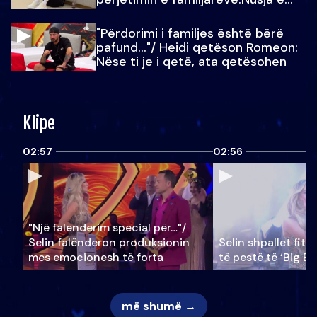
Julit…
"Përdorimi i familjes është bërë
pafund…"/ Heidi qetëson Romeon:
Nëse ti je i qetë, ata qetësohen
Klipe
02:57
02:56
"Një falenderim special për…"/
Selin falënderon produksionin
Selin shpallet fitu
mes emocionesh të forta
të pestë të ‘Big Br
më shumë →