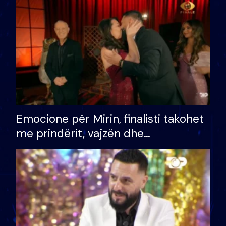
të fituar çmimin e madh
Emocione për Mirin, finalisti takohet
me prindërit, vajzën dhe
bashkëshorten: S’kemi ndonjë letër
divorci apo jo?