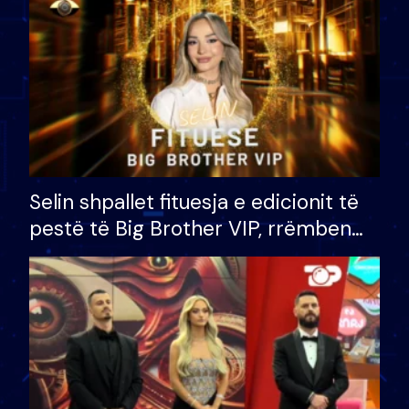
Selin shpallet fituesja e edicionit të
pestë të Big Brother VIP, rrëmben
çmimin e madh prej 100 mijë eurosh