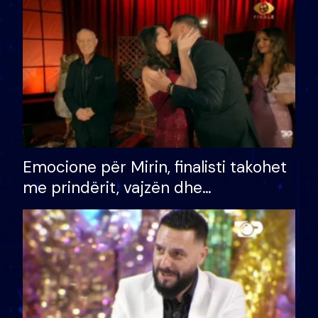
të fituar çmimin e madh
Emocione për Mirin, finalisti takohet
me prindërit, vajzën dhe
bashkëshorten: S’kemi ndonjë letër
divorci apo jo?