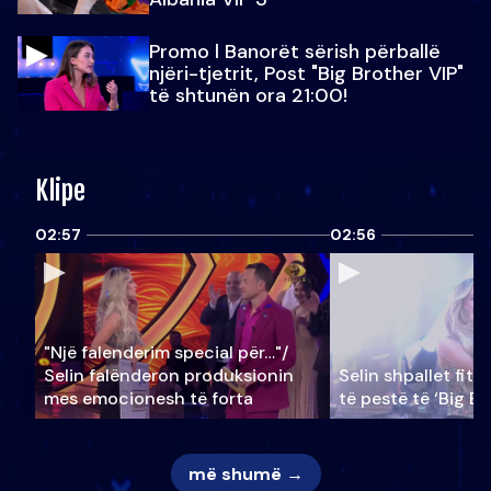
Promo l Banorët sërish përballë
njëri-tjetrit, Post "Big Brother VIP"
të shtunën ora 21:00!
Klipe
02:57
02:56
"Një falenderim special për…"/
Selin falënderon produksionin
Selin shpallet fitu
mes emocionesh të forta
të pestë të ‘Big Br
më shumë →