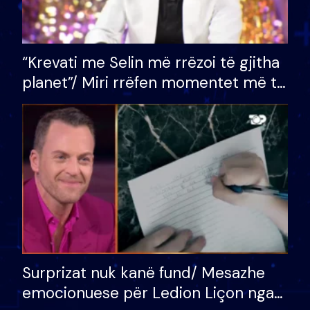
“Krevati me Selin më rrëzoi të gjitha
planet”/ Miri rrëfen momentet më të
bukura në shtëpinë e BB VIP: Do më
mungojë zilja e mëngjesit kur…
Surprizat nuk kanë fund/ Mesazhe
emocionuese për Ledion Liçon nga