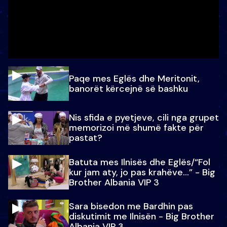
Paqe mes Eglës dhe Meritonit,
banorët kërcejnë së bashku
Nis sfida e pyetjeve, cili nga grupet
memorizoi më shumë fakte për
pastat?
Batuta mes Ilnisës dhe Eglës/“Fol
kur jam aty, jo pas krahëve…” - Big
Brother Albania VIP 3
Sara bisedon me Bardhin pas
diskutimit me Ilnisën - Big Brother
Albania VIP 3