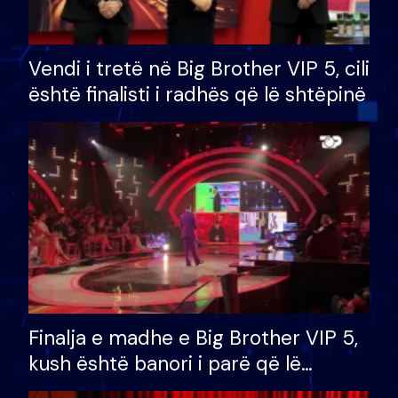
Vendi i tretë në Big Brother VIP 5, cili
është finalisti i radhës që lë shtëpinë
Finalja e madhe e Big Brother VIP 5,
kush është banori i parë që lë
shtëpinë dhe humb mundësinë për