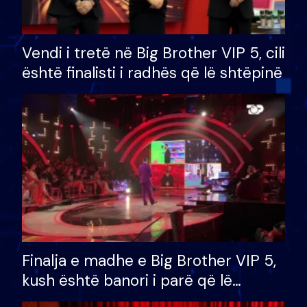
Vendi i tretë në Big Brother VIP 5, cili
është finalisti i radhës që lë shtëpinë
Finalja e madhe e Big Brother VIP 5,
kush është banori i parë që lë
shtëpinë dhe humb mundësinë për