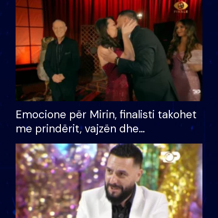
të fituar çmimin e madh
Emocione për Mirin, finalisti takohet
me prindërit, vajzën dhe
bashkëshorten: S’kemi ndonjë letër
divorci apo jo?