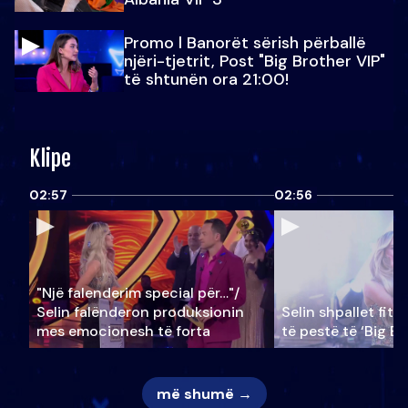
Promo l Banorët sërish përballë
njëri-tjetrit, Post "Big Brother VIP"
të shtunën ora 21:00!
Klipe
02:57
02:56
"Një falenderim special për…"/
Selin falënderon produksionin
Selin shpallet fitu
mes emocionesh të forta
të pestë të ‘Big Br
më shumë →