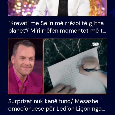
“Krevati me Selin më rrëzoi të gjitha
planet”/ Miri rrëfen momentet më të
bukura në shtëpinë e BB VIP: Do më
mungojë zilja e mëngjesit kur…
Surprizat nuk kanë fund/ Mesazhe
emocionuese për Ledion Liçon nga