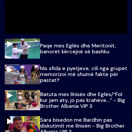
Paqe mes Eglës dhe Meritonit,
banorët kërcejnë së bashku
Nis sfida e pyetjeve, cili nga grupet
memorizoi më shumë fakte për
pastat?
Batuta mes Ilnisës dhe Eglës/“Fol
kur jam aty, jo pas krahëve…” - Big
Brother Albania VIP 3
Sara bisedon me Bardhin pas
diskutimit me Ilnisën - Big Brother
Albania VIP 3