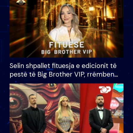
Selin shpallet fituesja e edicionit të
pestë të Big Brother VIP, rrëmben
çmimin e madh prej 100 mijë eurosh