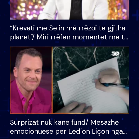
“Krevati me Selin më rrëzoi të gjitha
planet”/ Miri rrëfen momentet më të
bukura në shtëpinë e BB VIP: Do më
mungojë zilja e mëngjesit kur…
Surprizat nuk kanë fund/ Mesazhe
emocionuese për Ledion Liçon nga