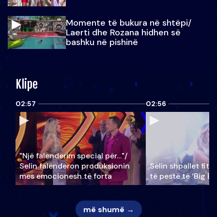
Momente të bukura në shtëpi/
Laerti dhe Rozana hidhen së
bashku në pishinë
Klipe
02:57
02:56
"Një falenderim special për…"/
Selin falënderon produksionin
Selin shpallet fitu
mes emocionesh të forta
të pestë të ‘Big Br
më shumë →