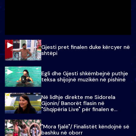
Gjesti pret finalen duke kërcyer në
shtëpi
Egli dhe Gjesti shkëmbejnë puthje
teksa shijojnë muzikën në pishinë
Në lidhje direkte me Sidorela
Gjonin/ Banorët flasin në
"Shqipëria Live" për finalen e
madhe
"Mora fjalë"/ Finalistët këndojnë së
bashku në oborr