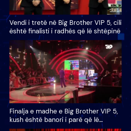
Vendi i tretë në Big Brother VIP 5, cili
është finalisti i radhës që lë shtëpinë
Finalja e madhe e Big Brother VIP 5,
kush është banori i parë që lë
shtëpinë dhe humb mundësinë për