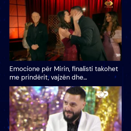
të fituar çmimin e madh
Emocione për Mirin, finalisti takohet
me prindërit, vajzën dhe
bashkëshorten: S’kemi ndonjë letër
divorci apo jo?