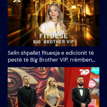
Selin shpallet fituesja e edicionit të
pestë të Big Brother VIP, rrëmben
çmimin e madh prej 100 mijë eurosh