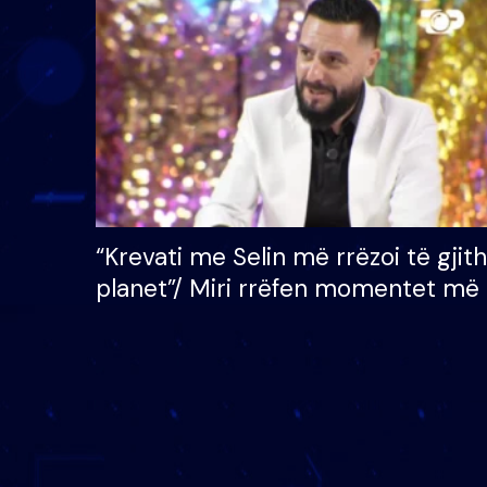
çmimin e madh prej 100
mijë eurosh
“Krevati me Selin më rrëzoi të gjit
planet”/ Miri rrëfen momentet më 
bukura në shtëpinë e BB VIP: Do 
mungojë zilja e mëngjesit kur…