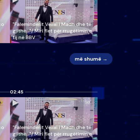
ço
"Faleminderit Vëllai i Madh dhe të
gjithë…"/ Miri flet për rrugëtimin e
tij në BBV
më shumë →
02:45
ço
"Faleminderit Vëllai i Madh dhe të
gjithë…"/ Miri flet për rrugëtimin e