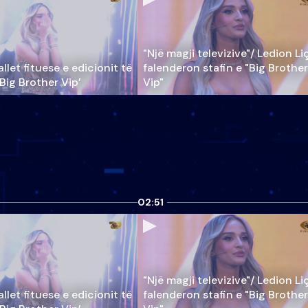
"Një magji televizive"/ Ledion Li
llet fituese e edicionit të
falenderon stafin e "Big Brother
‘Big Brother Vip’
Vip"
02:51
"Një magji televizive"/ Ledion Li
llet fituese e edicionit të
falenderon stafin e "Big Brother