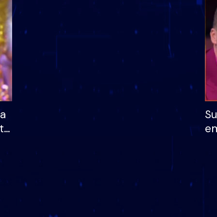
dhe humb mundësinë
të fituar çmimin e m
ha
Su
të
em
më
në
nu