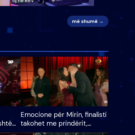
tij në BBV
më shumë →
Emocione për Mirin, finalisti
shtë
takohet me prindërit,
tëpinë
vajzën dhe bashkëshorten: