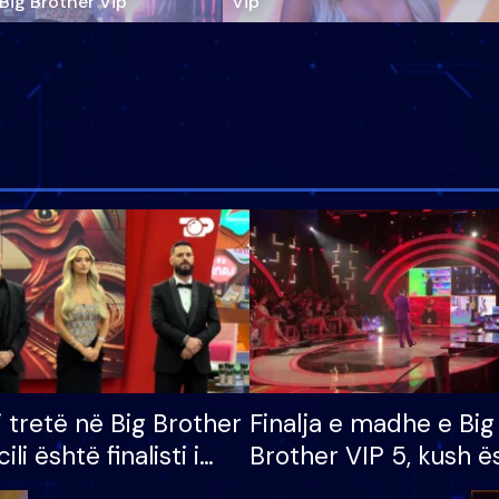
‘Big Brother Vip’
Vip"
i tretë në Big Brother
Finalja e madhe e Big
cili është finalisti i
Brother VIP 5, kush ë
 që lë shtëpinë
banori i parë që lë sh