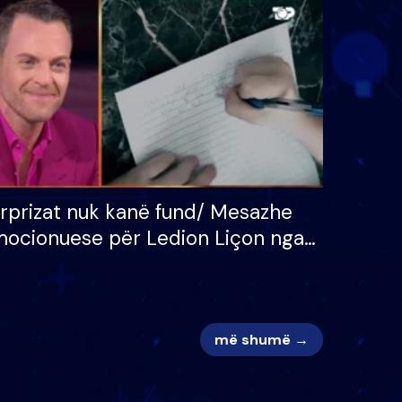
 për
S’kemi ndonjë letër divorci
adh
apo jo?
rprizat nuk kanë fund/ Mesazhe
ocionuese për Ledion Liçon nga
na dhe fëmijët e tij, moderatori
k i mban dot lotët: Nuk meritoj…
më shumë →