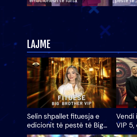
emocionesh të forta
pestë të 
LAJME
Selin shpallet fituesja e
Vendi 
edicionit të pestë të Big
VIP 5, 
Brother VIP, rrëmben
radhës