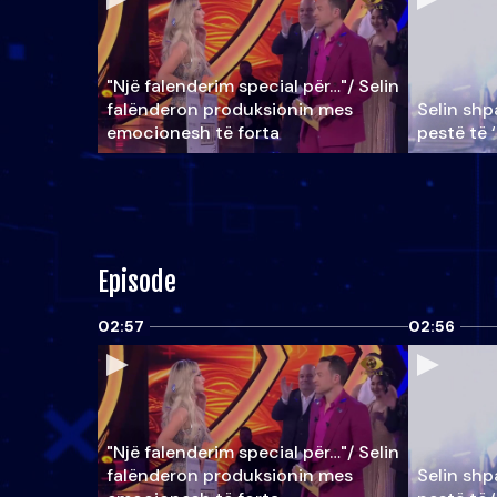
"Një falenderim special për…"/ Selin
falënderon produksionin mes
Selin shpa
emocionesh të forta
pestë të 
Episode
02:57
02:56
"Një falenderim special për…"/ Selin
falënderon produksionin mes
Selin shpa