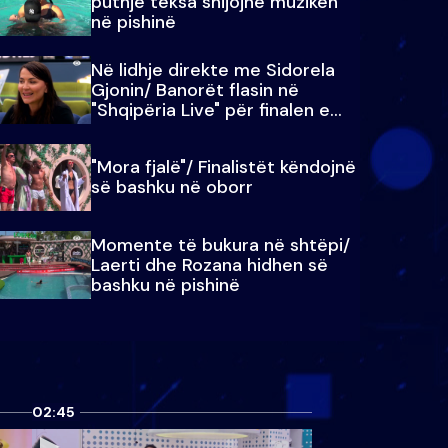
puthje teksa shijojnë muzikën
në pishinë
Në lidhje direkte me Sidorela
Gjonin/ Banorët flasin në
"Shqipëria Live" për finalen e
madhe
"Mora fjalë"/ Finalistët këndojnë
së bashku në oborr
Momente të bukura në shtëpi/
Laerti dhe Rozana hidhen së
bashku në pishinë
02:45