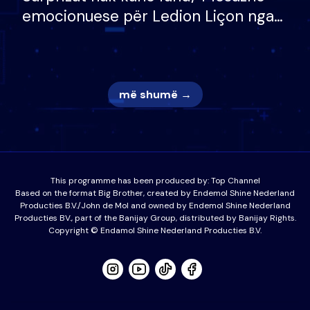
emocionuese për Ledion Liçon nga
nëna dhe fëmijët e tij, moderatori
nuk i mban dot lotët: Nuk meritoj…
më shumë →
This programme has been produced by:
Top Channel
Based on the format Big Brother, created by Endemol Shine Nederland
Producties B.V./John de Mol and owned by Endemol Shine Nederland
Producties BV., part of the Banijay Group, distributed by Banijay Rights.
Copyright © Endamol Shine Nederland Producties B.V.