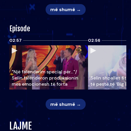
më shumë →
Episode
02:57
02:56
"Një falenderim special për…"/
Selin falënderon produksionin
Selin shpallet fitu
mes emocionesh të forta
të pestë të ‘Big Br
më shumë →
LAJME