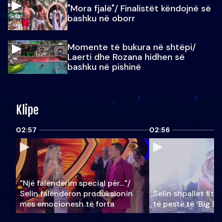
"Mora fjalë"/ Finalistët këndojnë së
bashku në oborr
Momente të bukura në shtëpi/
Laerti dhe Rozana hidhen së
bashku në pishinë
Klipe
02:57
02:56
"Një falenderim special për…"/
Selin falënderon produksionin
Selin shpallet fitu
mes emocionesh të forta
të pestë të ‘Big Br