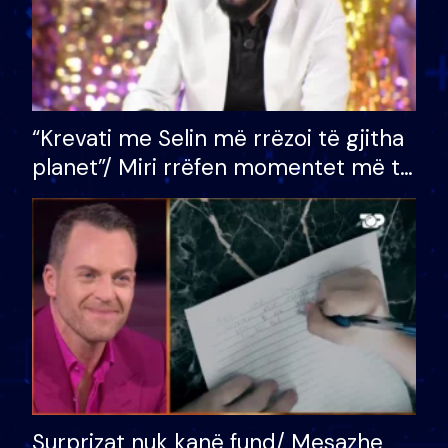
“Krevati me Selin më rrëzoi të gjitha
planet”/ Miri rrëfen momentet më të
bukura në shtëpinë e BB VIP: Do më
mungojë zilja e mëngjesit kur…
Surprizat nuk kanë fund/ Mesazhe