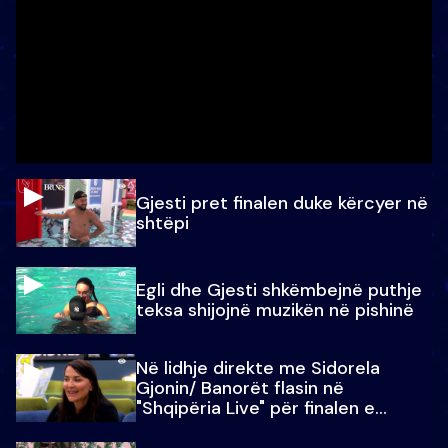
Gjesti pret finalen duke kërcyer në
shtëpi
Egli dhe Gjesti shkëmbejnë puthje
teksa shijojnë muzikën në pishinë
Në lidhje direkte me Sidorela
Gjonin/ Banorët flasin në
"Shqipëria Live" për finalen e
madhe