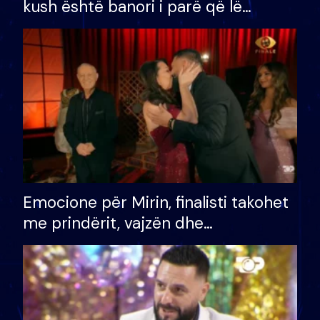
kush është banori i parë që lë
shtëpinë dhe humb mundësinë për
të fituar çmimin e madh
Emocione për Mirin, finalisti takohet
me prindërit, vajzën dhe
bashkëshorten: S’kemi ndonjë letër
divorci apo jo?