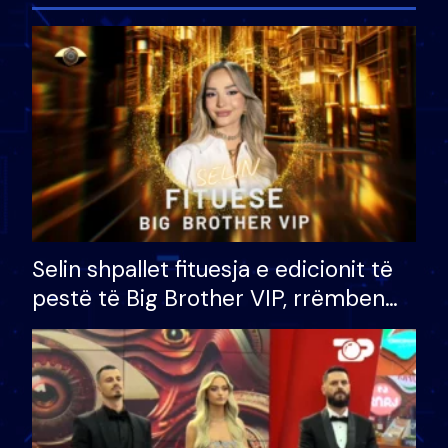
Selin shpallet fituesja e edicionit të
pestë të Big Brother VIP, rrëmben
çmimin e madh prej 100 mijë eurosh