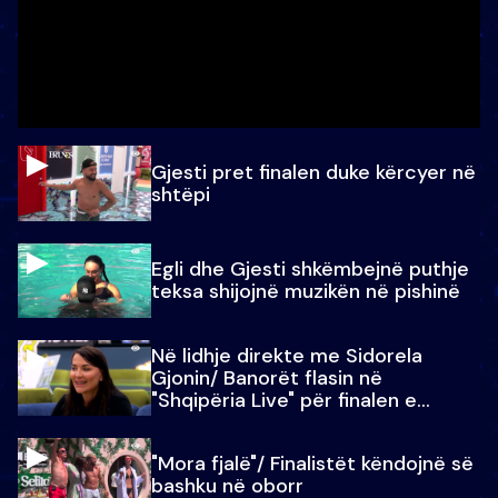
Gjesti pret finalen duke kërcyer në
shtëpi
Egli dhe Gjesti shkëmbejnë puthje
teksa shijojnë muzikën në pishinë
Në lidhje direkte me Sidorela
Gjonin/ Banorët flasin në
"Shqipëria Live" për finalen e
madhe
"Mora fjalë"/ Finalistët këndojnë së
bashku në oborr