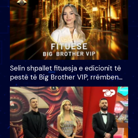
Selin shpallet fituesja e edicionit të
pestë të Big Brother VIP, rrëmben
çmimin e madh prej 100 mijë eurosh