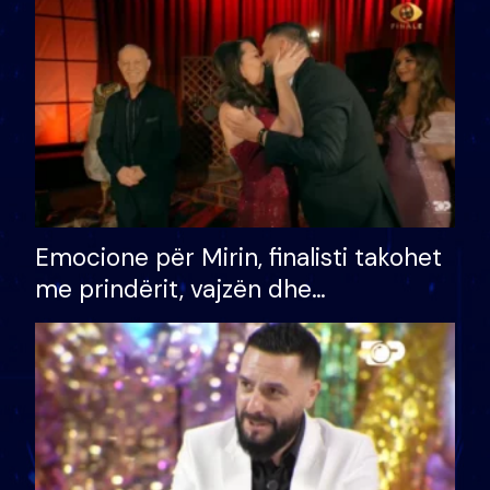
të fituar çmimin e madh
Emocione për Mirin, finalisti takohet
me prindërit, vajzën dhe
bashkëshorten: S’kemi ndonjë letër
divorci apo jo?