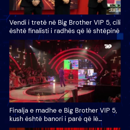
Vendi i tretë në Big Brother VIP 5, cili
është finalisti i radhës që lë shtëpinë
Finalja e madhe e Big Brother VIP 5,
kush është banori i parë që lë
shtëpinë dhe humb mundësinë për