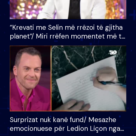
“Krevati me Selin më rrëzoi të gjitha
planet”/ Miri rrëfen momentet më të
bukura në shtëpinë e BB VIP: Do më
mungojë zilja e mëngjesit kur…
Surprizat nuk kanë fund/ Mesazhe
emocionuese për Ledion Liçon nga