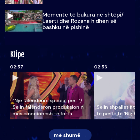
Momente të bukura në shtëpi/
Laerti dhe Rozana hidhen së
bashku në pishinë
Klipe
02:57
02:56
"Një falenderim special për…"/
Selin falënderon produksionin
Selin shpallet fitu
mes emocionesh të forta
të pestë të ‘Big Br
më shumë →