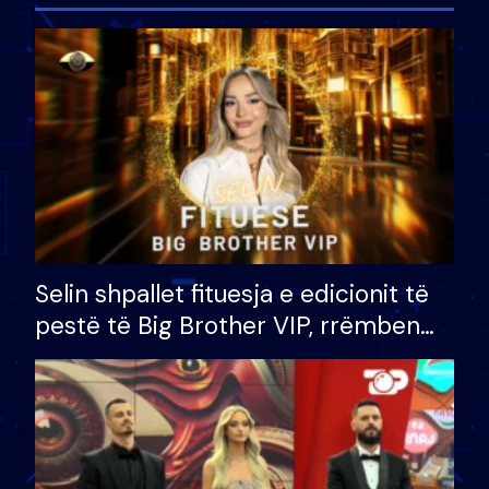
Selin shpallet fituesja e edicionit të
pestë të Big Brother VIP, rrëmben
çmimin e madh prej 100 mijë eurosh