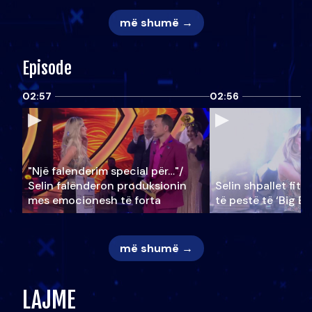
më shumë →
Episode
02:57
02:56
"Një falenderim special për…"/
Selin falënderon produksionin
Selin shpallet fitu
mes emocionesh të forta
të pestë të ‘Big Br
më shumë →
LAJME