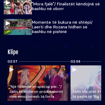
"Mora fjalë"/ Finalistët këndojnë së
bashku në oborr
Momente të bukura në shtëpi/
Laerti dhe Rozana hidhen së
bashku në pishinë
Klipe
02:57
02:56
"Një falenderim special për…"/
Selin falënderon produksionin
Selin shpallet fitu
mes emocionesh të forta
të pestë të ‘Big Br