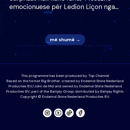
emocionuese për Ledion Liçon nga
nëna dhe fëmijët e tij, moderatori
nuk i mban dot lotët: Nuk meritoj…
më shumë →
This programme has been produced by:
Top Channel
Based on the format Big Brother, created by Endemol Shine Nederland
Producties B.V./John de Mol and owned by Endemol Shine Nederland
Producties BV., part of the Banijay Group, distributed by Banijay Rights.
Copyright © Endamol Shine Nederland Producties B.V.