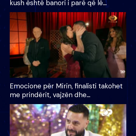
kush është banori i parë që lë
shtëpinë dhe humb mundësinë për
të fituar çmimin e madh
Emocione për Mirin, finalisti takohet
me prindërit, vajzën dhe
bashkëshorten: S’kemi ndonjë letër
divorci apo jo?