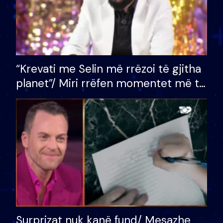
“Krevati me Selin më rrëzoi të gjitha
planet”/ Miri rrëfen momentet më të
bukura në shtëpinë e BB VIP: Do më
mungojë zilja e mëngjesit kur…
Surprizat nuk kanë fund/ Mesazhe