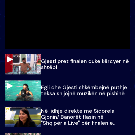
Gjesti pret finalen duke kërcyer në
shtëpi
Egli dhe Gjesti shkëmbejnë puthje
teksa shijojnë muzikën në pishinë
Në lidhje direkte me Sidorela
Gjonin/ Banorët flasin në
"Shqipëria Live" për finalen e
madhe