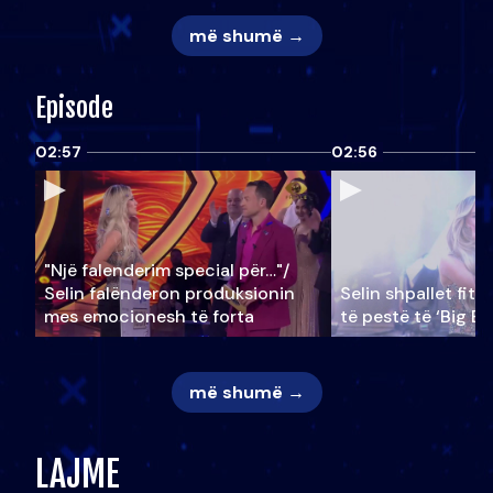
më shumë →
Episode
02:57
02:56
"Një falenderim special për…"/
Selin falënderon produksionin
Selin shpallet fitu
mes emocionesh të forta
të pestë të ‘Big Br
më shumë →
LAJME