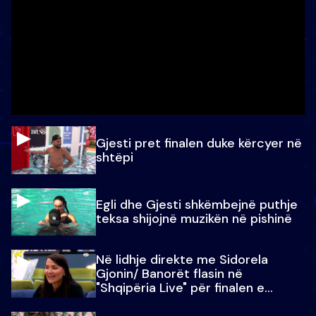
Gjesti pret finalen duke kërcyer në
shtëpi
Egli dhe Gjesti shkëmbejnë puthje
teksa shijojnë muzikën në pishinë
Në lidhje direkte me Sidorela
Gjonin/ Banorët flasin në
"Shqipëria Live" për finalen e
madhe