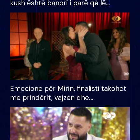
kush është banori i parë që lë
shtëpinë dhe humb mundësinë për
të fituar çmimin e madh
Emocione për Mirin, finalisti takohet
me prindërit, vajzën dhe
bashkëshorten: S’kemi ndonjë letër
divorci apo jo?