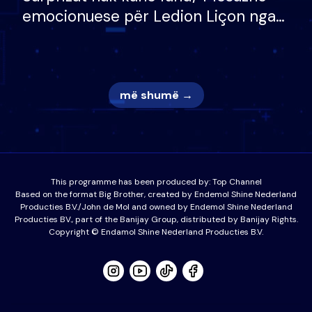
emocionuese për Ledion Liçon nga
nëna dhe fëmijët e tij, moderatori
nuk i mban dot lotët: Nuk meritoj…
më shumë →
This programme has been produced by:
Top Channel
Based on the format Big Brother, created by Endemol Shine Nederland
Producties B.V./John de Mol and owned by Endemol Shine Nederland
Producties BV., part of the Banijay Group, distributed by Banijay Rights.
Copyright © Endamol Shine Nederland Producties B.V.