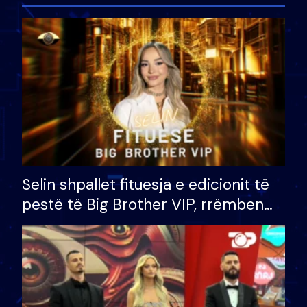
Selin shpallet fituesja e edicionit të
pestë të Big Brother VIP, rrëmben
çmimin e madh prej 100 mijë eurosh