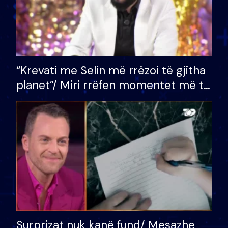
“Krevati me Selin më rrëzoi të gjitha
planet”/ Miri rrëfen momentet më të
bukura në shtëpinë e BB VIP: Do më
mungojë zilja e mëngjesit kur…
Surprizat nuk kanë fund/ Mesazhe