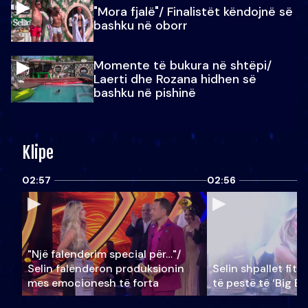
"Mora fjalë"/ Finalistët këndojnë së
bashku në oborr
Momente të bukura në shtëpi/
Laerti dhe Rozana hidhen së
bashku në pishinë
Klipe
02:57
02:56
"Një falenderim special për…"/
Selin falënderon produksionin
Selin shpallet fitu
mes emocionesh të forta
të pestë të ‘Big Br