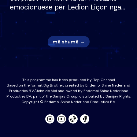
emocionuese për Ledion Liçon nga
nëna dhe fëmijët e tij, moderatori
nuk i mban dot lotët: Nuk meritoj…
më shumë →
This programme has been produced by:
Top Channel
Based on the format Big Brother, created by Endemol Shine Nederland
Producties B.V./John de Mol and owned by Endemol Shine Nederland
Producties BV., part of the Banijay Group, distributed by Banijay Rights.
Copyright © Endamol Shine Nederland Producties B.V.