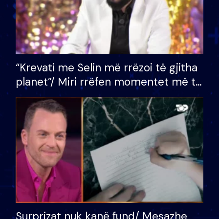
“Krevati me Selin më rrëzoi të gjitha
planet”/ Miri rrëfen momentet më të
bukura në shtëpinë e BB VIP: Do më
mungojë zilja e mëngjesit kur…
Surprizat nuk kanë fund/ Mesazhe