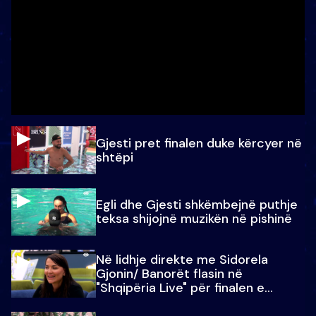
Gjesti pret finalen duke kërcyer në
shtëpi
Egli dhe Gjesti shkëmbejnë puthje
teksa shijojnë muzikën në pishinë
Në lidhje direkte me Sidorela
Gjonin/ Banorët flasin në
"Shqipëria Live" për finalen e
madhe