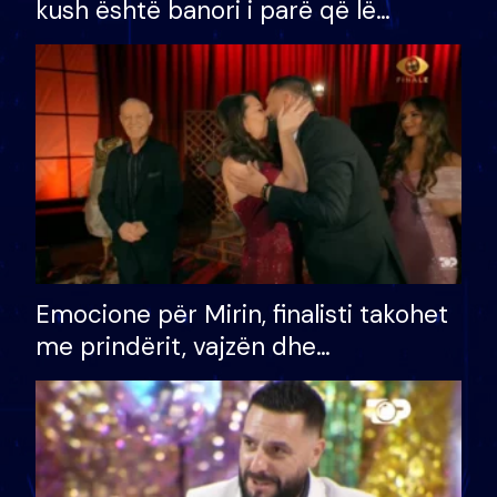
kush është banori i parë që lë
shtëpinë dhe humb mundësinë për
të fituar çmimin e madh
Emocione për Mirin, finalisti takohet
me prindërit, vajzën dhe
bashkëshorten: S’kemi ndonjë letër
divorci apo jo?