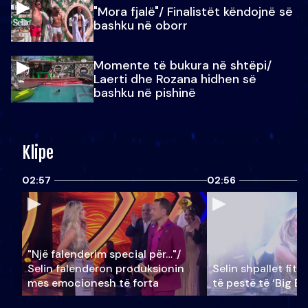
"Mora fjalë"/ Finalistët këndojnë së
bashku në oborr
Momente të bukura në shtëpi/
Laerti dhe Rozana hidhen së
bashku në pishinë
Klipe
02:57
02:56
"Një falenderim special për…"/
Selin falënderon produksionin
Selin shpallet fitu
mes emocionesh të forta
të pestë të ‘Big Br