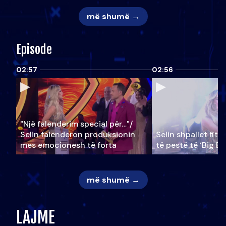
më shumë →
Episode
02:57
02:56
"Një falenderim special për…"/
Selin falënderon produksionin
Selin shpallet fitu
mes emocionesh të forta
të pestë të ‘Big Br
më shumë →
LAJME