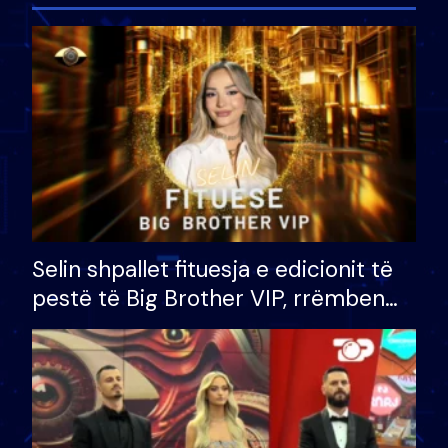
Selin shpallet fituesja e edicionit të
pestë të Big Brother VIP, rrëmben
çmimin e madh prej 100 mijë eurosh