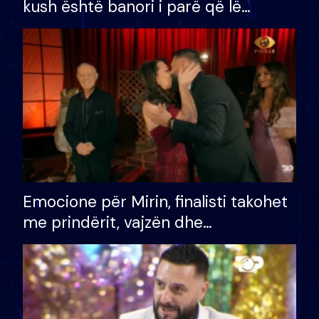
kush është banori i parë që lë
shtëpinë dhe humb mundësinë për
të fituar çmimin e madh
Emocione për Mirin, finalisti takohet
me prindërit, vajzën dhe
bashkëshorten: S’kemi ndonjë letër
divorci apo jo?