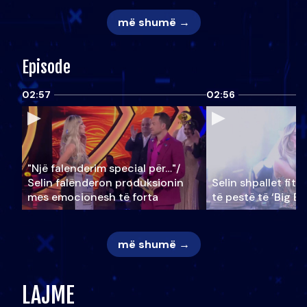
më shumë →
Episode
02:57
02:56
"Një falenderim special për…"/
Selin falënderon produksionin
Selin shpallet fitu
mes emocionesh të forta
të pestë të ‘Big Br
më shumë →
LAJME