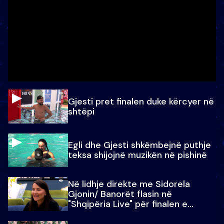
Gjesti pret finalen duke kërcyer në
shtëpi
Egli dhe Gjesti shkëmbejnë puthje
teksa shijojnë muzikën në pishinë
Në lidhje direkte me Sidorela
Gjonin/ Banorët flasin në
"Shqipëria Live" për finalen e
madhe