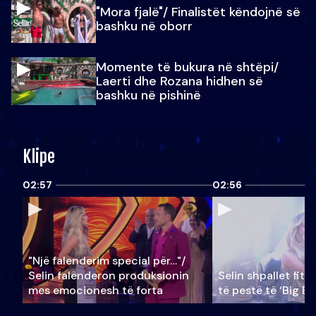
"Mora fjalë"/ Finalistët këndojnë së
bashku në oborr
Momente të bukura në shtëpi/
Laerti dhe Rozana hidhen së
bashku në pishinë
Klipe
02:57
02:56
"Një falenderim special për…"/
Selin falënderon produksionin
Selin shpallet fitu
mes emocionesh të forta
të pestë të ‘Big Br