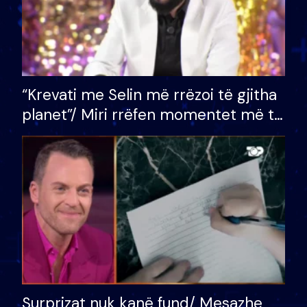
“Krevati me Selin më rrëzoi të gjitha
planet”/ Miri rrëfen momentet më të
bukura në shtëpinë e BB VIP: Do më
mungojë zilja e mëngjesit kur…
Surprizat nuk kanë fund/ Mesazhe