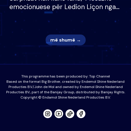
emocionuese për Ledion Liçon nga
nëna dhe fëmijët e tij, moderatori
nuk i mban dot lotët: Nuk meritoj…
më shumë →
This programme has been produced by:
Top Channel
Based on the format Big Brother, created by Endemol Shine Nederland
Producties B.V./John de Mol and owned by Endemol Shine Nederland
Producties BV., part of the Banijay Group, distributed by Banijay Rights.
Copyright © Endamol Shine Nederland Producties B.V.