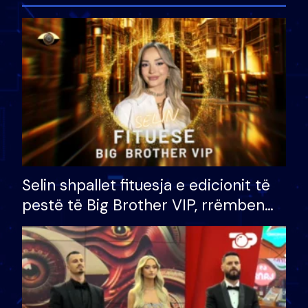
Selin shpallet fituesja e edicionit të
pestë të Big Brother VIP, rrëmben
çmimin e madh prej 100 mijë eurosh