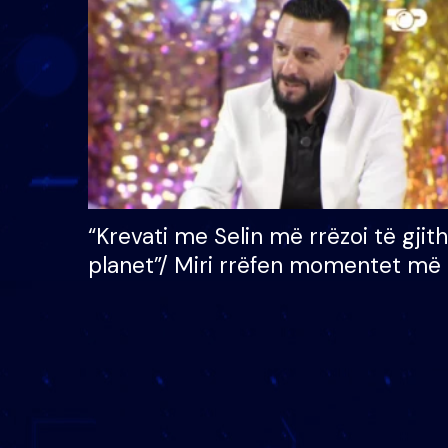
çmimin e madh prej 100
mijë eurosh
“Krevati me Selin më rrëzoi të gjit
planet”/ Miri rrëfen momentet më 
bukura në shtëpinë e BB VIP: Do 
mungojë zilja e mëngjesit kur…