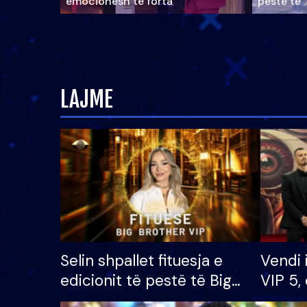
emocionesh të forta
pestë të 
LAJME
Selin shpallet fituesja e
Vendi 
edicionit të pestë të Big
VIP 5, 
Brother VIP, rrëmben
radhës