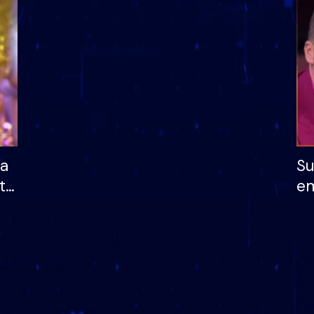
dhe humb mundësinë
të fituar çmimin e m
ha
Su
të
em
më
në
nu