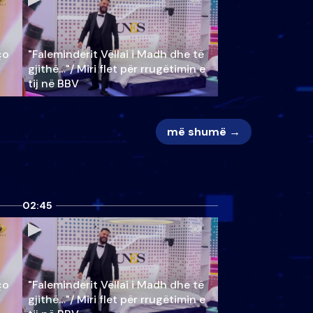
ço
"Faleminderit Vëllai i Madh dhe të
gjithë…"/ Miri flet për rrugëtimin e
tij në BBV
më shumë →
02:45
ço
"Faleminderit Vëllai i Madh dhe të
gjithë…"/ Miri flet për rrugëtimin e