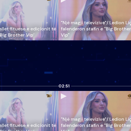
"Një magji televizive"/ Ledion Li
llet fituese e edicionit të
falenderon stafin e "Big Brother
‘Big Brother Vip’
Vip"
02:51
"Një magji televizive"/ Ledion Li
llet fituese e edicionit të
falenderon stafin e "Big Brother