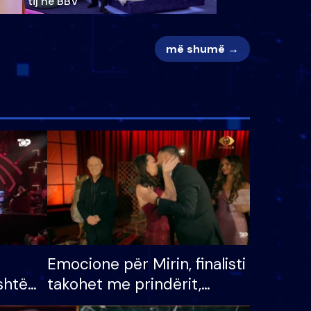
tij në BBV
më shumë →
Emocione për Mirin, finalisti
shtë
takohet me prindërit,
tëpinë
vajzën dhe bashkëshorten: