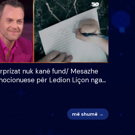
 për
S’kemi ndonjë letër divorci
adh
apo jo?
rprizat nuk kanë fund/ Mesazhe
ocionuese për Ledion Liçon nga
na dhe fëmijët e tij, moderatori
k i mban dot lotët: Nuk meritoj…
më shumë →