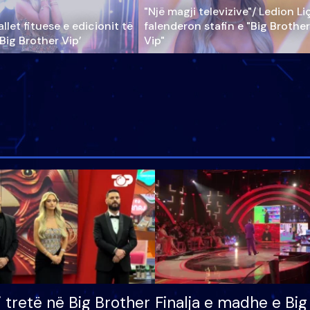
"Një magji televizive"/ Ledion Li
llet fituese e edicionit të
falenderon stafin e "Big Brother
‘Big Brother Vip’
Vip"
i tretë në Big Brother
Finalja e madhe e Big