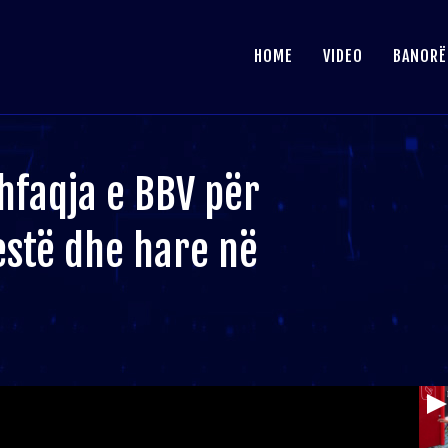
HOME
VIDEO
BANORË
hfaqja e BBV për
estë dhe hare në