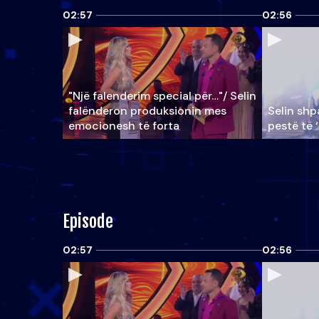
02:57
02:56
"Një falenderim special për…"/ Selin
falënderon produksionin mes
Selin shpa
emocionesh të forta
pestë të 
Episode
02:57
02:56