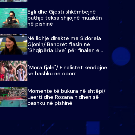
Egli dhe Gjesti shkëmbejnë
puthje teksa shijojnë muzikën
në pishinë
Në lidhje direkte me Sidorela
Gjonin/ Banorët flasin në
"Shqipëria Live" për finalen e
madhe
"Mora fjalë"/ Finalistët këndojnë
së bashku në oborr
Momente të bukura në shtëpi/
Laerti dhe Rozana hidhen së
bashku në pishinë