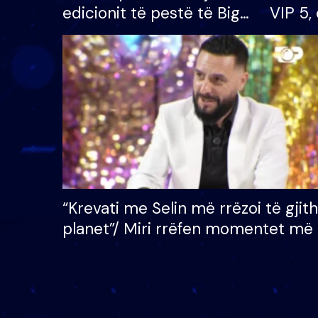
edicionit të pestë të Big
VIP 5, 
Brother VIP, rrëmben
radhës
çmimin e madh prej 100
mijë eurosh
“Krevati me Selin më rrëzoi të gjit
planet”/ Miri rrëfen momentet më 
bukura në shtëpinë e BB VIP: Do 
mungojë zilja e mëngjesit kur…