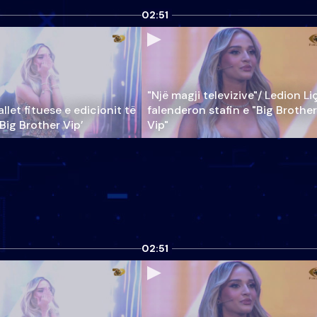
02:51
"Një magji televizive"/ Ledion Li
llet fituese e edicionit të
falenderon stafin e "Big Brother
‘Big Brother Vip’
Vip"
02:51