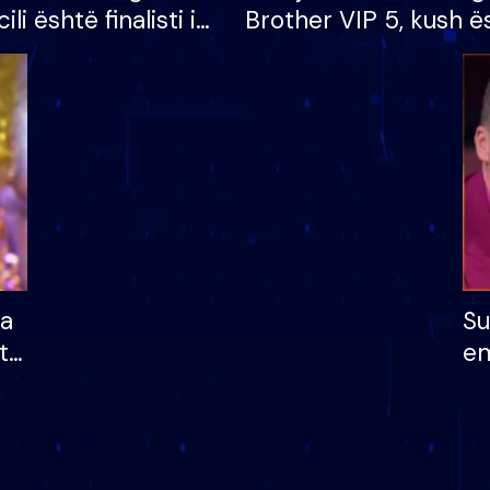
cili është finalisti i
Brother VIP 5, kush ë
 që lë shtëpinë
banori i parë që lë sh
dhe humb mundësinë
të fituar çmimin e m
ha
Su
të
em
më
në
nu