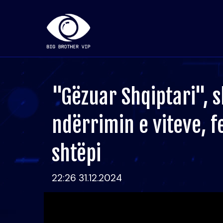
"Gëzuar Shqiptari", s
ndërrimin e viteve, f
shtëpi
22:26 31.12.2024