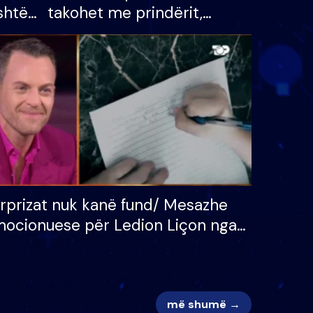
shtë
takohet me prindërit,
tëpinë
vajzën dhe bashkëshorten:
 për
S’kemi ndonjë letër divorci
adh
apo jo?
rprizat nuk kanë fund/ Mesazhe
ocionuese për Ledion Liçon nga
na dhe fëmijët e tij, moderatori
k i mban dot lotët: Nuk meritoj…
më shumë →