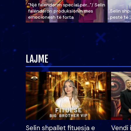
"Një falenderim special për…"/ Selin
falënderon produksionin mes
Selin shpa
emocionesh të forta
pestë të 
LAJME
Selin shpallet fituesja e
Vendi 