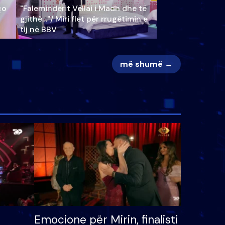
ço
"Faleminderit Vëllai i Madh dhe të
gjithë…"/ Miri flet për rrugëtimin e
tij në BBV
më shumë →
Emocione për Mirin, finalisti