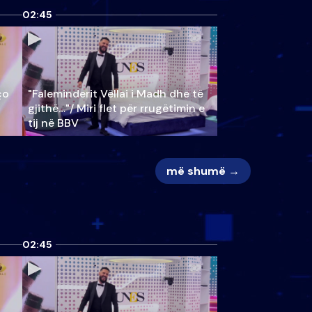
02:45
ço
"Faleminderit Vëllai i Madh dhe të
gjithë…"/ Miri flet për rrugëtimin e
tij në BBV
më shumë →
02:45