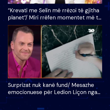
“Krevati me Selin më rrëzoi të gjitha
planet”/ Miri rrëfen momentet më të
bukura në shtëpinë e BB VIP: Do më
mungojë zilja e mëngjesit kur…
Surprizat nuk kanë fund/ Mesazhe
emocionuese për Ledion Liçon nga
nëna dhe fëmijët e tij, moderatori
nuk i mban dot lotët: Nuk meritoj…