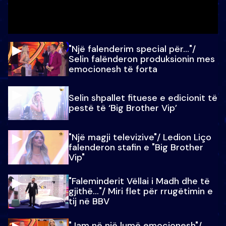
"Një falenderim special për…"/
Selin falënderon produksionin mes
emocionesh të forta
Selin shpallet fituese e edicionit të
pestë të ‘Big Brother Vip’
"Një magji televizive"/ Ledion Liço
falenderon stafin e "Big Brother
Vip"
"Faleminderit Vëllai i Madh dhe të
gjithë…"/ Miri flet për rrugëtimin e
tij në BBV
"Jam në një lumë emocionesh"/