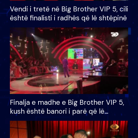
Vendi i tretë në Big Brother VIP 5, cili
është finalisti i radhës që lë shtëpinë
Finalja e madhe e Big Brother VIP 5,
kush është banori i parë që lë
shtëpinë dhe humb mundësinë për
të fituar çmimin e madh