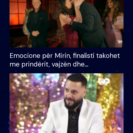
Emocione për Mirin, finalisti takohet
me prindërit, vajzën dhe
bashkëshorten: S’kemi ndonjë letër
divorci apo jo?