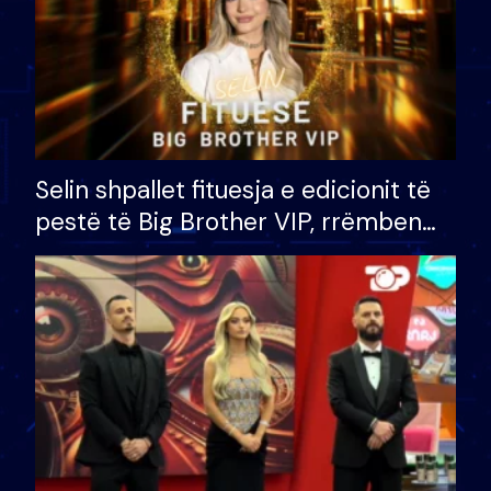
Selin shpallet fituesja e edicionit të
pestë të Big Brother VIP, rrëmben
çmimin e madh prej 100 mijë eurosh