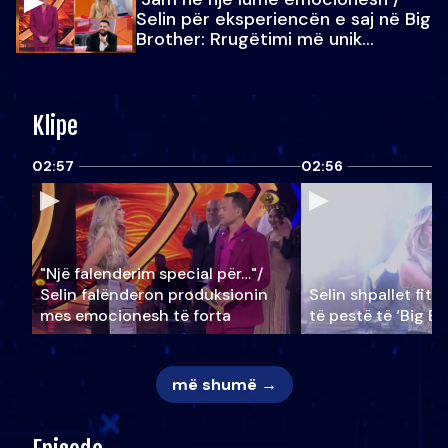
Selin për eksperiencën e saj në Big
Brother: Rrugëtimi më unik…
Klipe
02:57
02:56
"Një falenderim special për…"/
Selin falënderon produksionin
Selin shpallet fitu
mes emocionesh të forta
të pestë të ‘Big Br
më shumë →