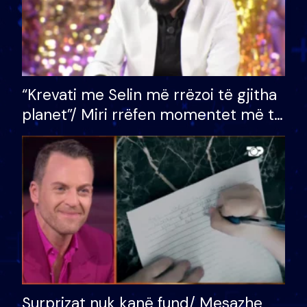
“Krevati me Selin më rrëzoi të gjitha
planet”/ Miri rrëfen momentet më të
bukura në shtëpinë e BB VIP: Do më
mungojë zilja e mëngjesit kur…
Surprizat nuk kanë fund/ Mesazhe