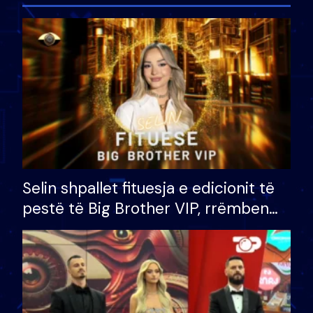
Selin shpallet fituesja e edicionit të
pestë të Big Brother VIP, rrëmben
çmimin e madh prej 100 mijë eurosh