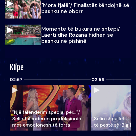
"Mora fjalë"/ Finalistët këndojnë së
bashku në oborr
Momente të bukura në shtëpi/
Laerti dhe Rozana hidhen së
bashku në pishinë
Klipe
02:57
02:56
"Një falenderim special për…"/
Selin falënderon produksionin
Selin shpallet fitu
mes emocionesh të forta
të pestë të ‘Big Br