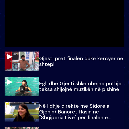
Gjesti pret finalen duke kërcyer në
shtëpi
Egli dhe Gjesti shkëmbejnë puthje
teksa shijojnë muzikën në pishinë
Në lidhje direkte me Sidorela
Gjonin/ Banorët flasin në
"Shqipëria Live" për finalen e
madhe