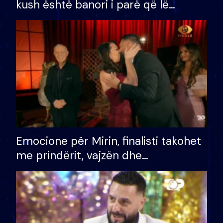
kush është banori i parë që lë
shtëpinë dhe humb mundësinë për
të fituar çmimin e madh
Emocione për Mirin, finalisti takohet
me prindërit, vajzën dhe
bashkëshorten: S’kemi ndonjë letër
divorci apo jo?