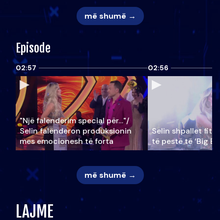
më shumë →
Episode
02:57
02:56
"Një falenderim special për…"/
Selin falënderon produksionin
Selin shpallet fitu
mes emocionesh të forta
të pestë të ‘Big Br
më shumë →
LAJME