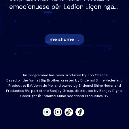
emocionuese për Ledion Liçon nga
nëna dhe fëmijët e tij, moderatori
nuk i mban dot lotët: Nuk meritoj…
më shumë →
This programme has been produced by:
Top Channel
Based on the format Big Brother, created by Endemol Shine Nederland
Producties B.V./John de Mol and owned by Endemol Shine Nederland
Producties BV., part of the Banijay Group, distributed by Banijay Rights.
Copyright © Endamol Shine Nederland Producties B.V.