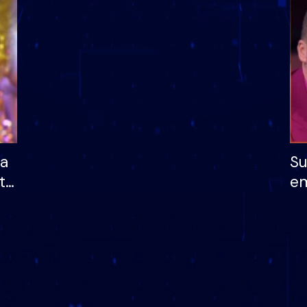
dhe humb mundësinë
të fituar çmimin e m
ha
Su
të
em
më
në
nu