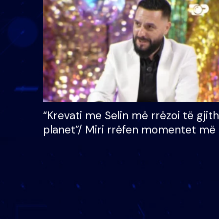
çmimin e madh prej 100
mijë eurosh
“Krevati me Selin më rrëzoi të gjit
planet”/ Miri rrëfen momentet më 
bukura në shtëpinë e BB VIP: Do 
mungojë zilja e mëngjesit kur…