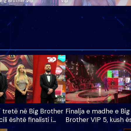
‘Big Brother Vip’
Vip"
i tretë në Big Brother
Finalja e madhe e Big
cili është finalisti i
Brother VIP 5, kush ë
 që lë shtëpinë
banori i parë që lë sh