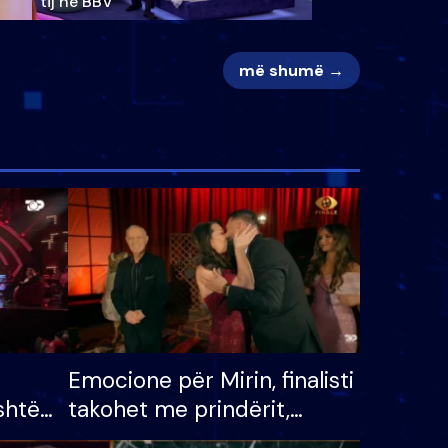
tij në BBV
më shumë →
Emocione për Mirin, finalisti
shtë
takohet me prindërit,
tëpinë
vajzën dhe bashkëshorten: