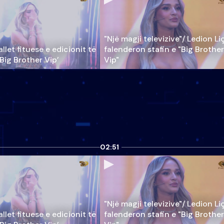
"Një magji televizive"/ Ledion Li
llet fituese e edicionit të
falenderon stafin e "Big Brother
‘Big Brother Vip’
Vip"
02:51
"Një magji televizive"/ Ledion Li
llet fituese e edicionit të
falenderon stafin e "Big Brother