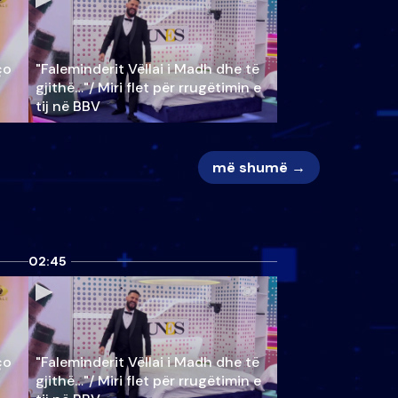
ço
"Faleminderit Vëllai i Madh dhe të
gjithë…"/ Miri flet për rrugëtimin e
tij në BBV
më shumë →
02:45
ço
"Faleminderit Vëllai i Madh dhe të
gjithë…"/ Miri flet për rrugëtimin e