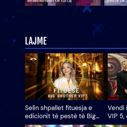
emocionesh të forta
pestë të 
LAJME
Selin shpallet fituesja e
Vendi 
edicionit të pestë të Big
VIP 5, 
Brother VIP, rrëmben
radhës