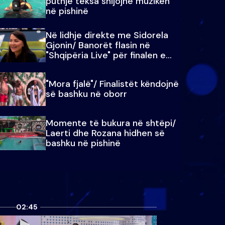
puthje teksa shijojnë muzikën
në pishinë
Në lidhje direkte me Sidorela
Gjonin/ Banorët flasin në
"Shqipëria Live" për finalen e
madhe
"Mora fjalë"/ Finalistët këndojnë
së bashku në oborr
Momente të bukura në shtëpi/
Laerti dhe Rozana hidhen së
bashku në pishinë
02:45