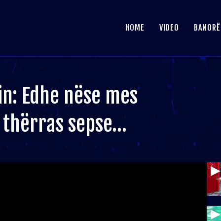
HOME
VIDEO
BANORË
lin: Edhe nëse mes
ë thërras sepse…