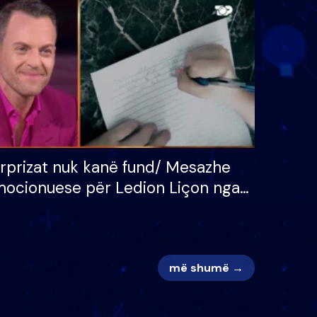
 për
S’kemi ndonjë letër divorci
adh
apo jo?
rprizat nuk kanë fund/ Mesazhe
ocionuese për Ledion Liçon nga
na dhe fëmijët e tij, moderatori
k i mban dot lotët: Nuk meritoj…
më shumë →