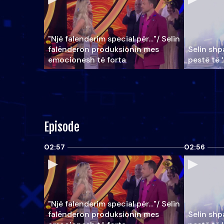
"Një falenderim special për…"/ Selin
falënderon produksionin mes
Selin shpa
emocionesh të forta
pestë të 
Episode
02:57
02:56
"Një falenderim special për…"/ Selin
falënderon produksionin mes
Selin shpa