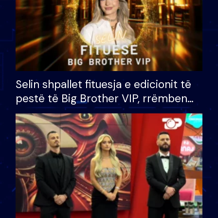
Selin shpallet fituesja e edicionit të
pestë të Big Brother VIP, rrëmben
çmimin e madh prej 100 mijë eurosh