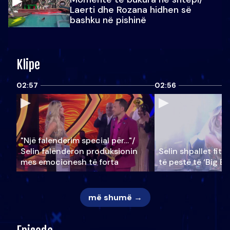
Laerti dhe Rozana hidhen së
bashku në pishinë
Klipe
02:57
02:56
"Një falenderim special për…"/
Selin falënderon produksionin
Selin shpallet fitu
mes emocionesh të forta
të pestë të ‘Big Br
më shumë →