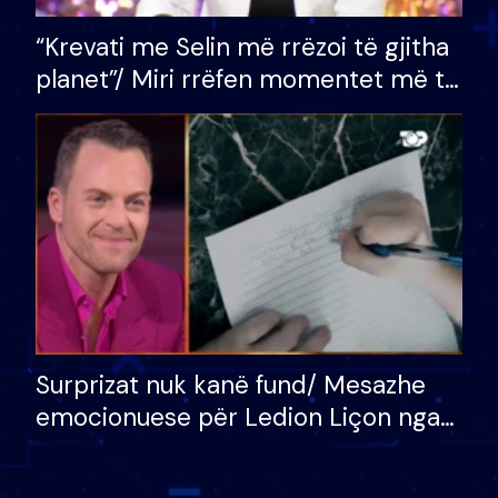
“Krevati me Selin më rrëzoi të gjitha
planet”/ Miri rrëfen momentet më të
bukura në shtëpinë e BB VIP: Do më
mungojë zilja e mëngjesit kur…
Surprizat nuk kanë fund/ Mesazhe
emocionuese për Ledion Liçon nga
nëna dhe fëmijët e tij, moderatori
nuk i mban dot lotët: Nuk meritoj…