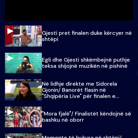
Gjesti pret finalen duke kërcyer në
shtëpi
Egli dhe Gjesti shkëmbejnë puthje
teksa shijojnë muzikën në pishinë
Në lidhje direkte me Sidorela
Gjonin/ Banorët flasin në
"Shqipëria Live" për finalen e
madhe
"Mora fjalë"/ Finalistët këndojnë së
bashku në oborr
Momente të bukura në shtëpi/