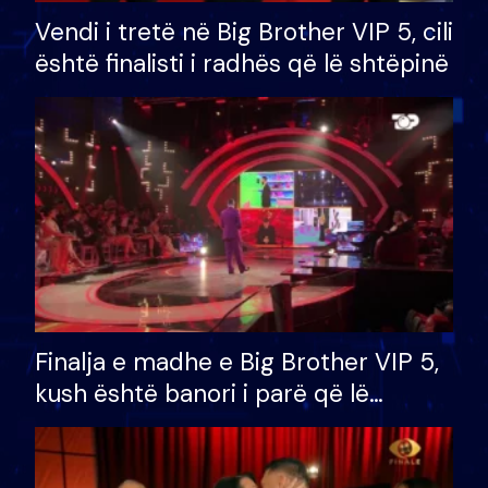
Vendi i tretë në Big Brother VIP 5, cili
është finalisti i radhës që lë shtëpinë
Finalja e madhe e Big Brother VIP 5,
kush është banori i parë që lë
shtëpinë dhe humb mundësinë për
të fituar çmimin e madh