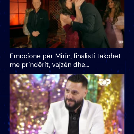
Emocione për Mirin, finalisti takohet
me prindërit, vajzën dhe
bashkëshorten: S’kemi ndonjë letër
divorci apo jo?