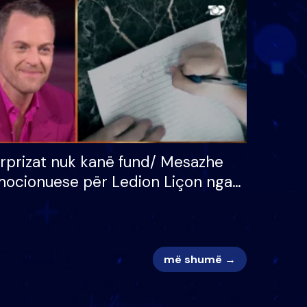
 për
S’kemi ndonjë letër divorci
adh
apo jo?
rprizat nuk kanë fund/ Mesazhe
ocionuese për Ledion Liçon nga
na dhe fëmijët e tij, moderatori
k i mban dot lotët: Nuk meritoj…
më shumë →