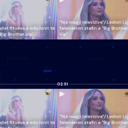
"Një magji televizive"/ Ledion Li
llet fituese e edicionit të
falenderon stafin e "Big Brother
‘Big Brother Vip’
Vip"
02:51
"Një magji televizive"/ Ledion Li
llet fituese e edicionit të
falenderon stafin e "Big Brother