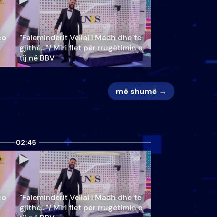
ço
"Faleminderit Vëllai i Madh dhe të
gjithë…"/ Miri flet për rrugëtimin e
tij në BBV
më shumë →
02:45
ço
"Faleminderit Vëllai i Madh dhe të
gjithë…"/ Miri flet për rrugëtimin e