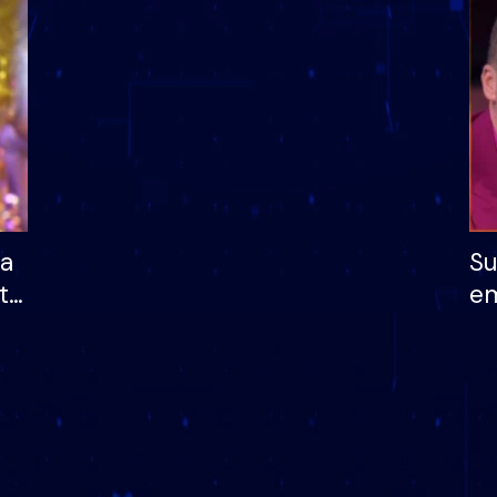
dhe humb mundësinë
të fituar çmimin e m
ha
Su
të
em
më
në
nu