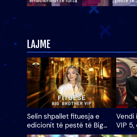
emocionesh të forta
pestë të 
LAJME
Selin shpallet fituesja e
Vendi 
edicionit të pestë të Big
VIP 5, 
Brother VIP, rrëmben
radhës