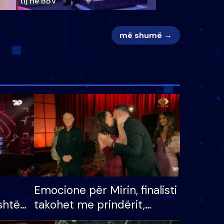
tij në BBV
më shumë →
Emocione për Mirin, finalisti
shtë
takohet me prindërit,
tëpinë
vajzën dhe bashkëshorten: