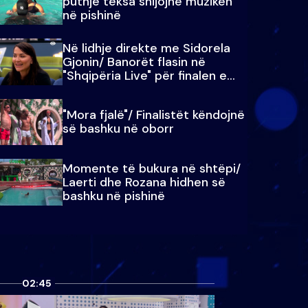
puthje teksa shijojnë muzikën
në pishinë
Në lidhje direkte me Sidorela
Gjonin/ Banorët flasin në
"Shqipëria Live" për finalen e
madhe
"Mora fjalë"/ Finalistët këndojnë
së bashku në oborr
Momente të bukura në shtëpi/
Laerti dhe Rozana hidhen së
bashku në pishinë
02:45