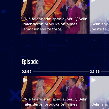
"Një falenderim special për…"/ Selin
falënderon produksionin mes
Selin shpa
emocionesh të forta
pestë të 
Episode
02:57
02:56
"Një falenderim special për…"/ Selin
falënderon produksionin mes
Selin shpa