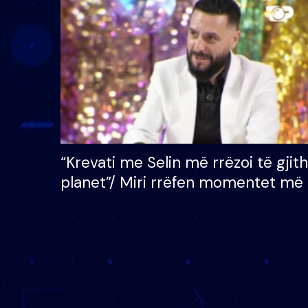
çmimin e madh prej 100
mijë eurosh
“Krevati me Selin më rrëzoi të gjit
planet”/ Miri rrëfen momentet më 
bukura në shtëpinë e BB VIP: Do 
mungojë zilja e mëngjesit kur…