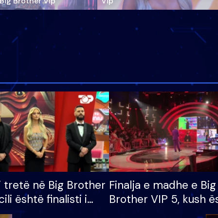
‘Big Brother Vip’
Vip"
i tretë në Big Brother
Finalja e madhe e Big
cili është finalisti i
Brother VIP 5, kush ë
 që lë shtëpinë
banori i parë që lë sh