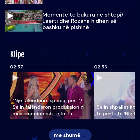
Momente të bukura në shtëpi/
Laerti dhe Rozana hidhen së
bashku në pishinë
Klipe
02:57
02:56
"Një falenderim special për…"/
Selin falënderon produksionin
Selin shpallet fitu
mes emocionesh të forta
të pestë të ‘Big Br
më shumë →