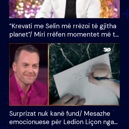
“Krevati me Selin më rrëzoi të gjitha
planet”/ Miri rrëfen momentet më të
bukura në shtëpinë e BB VIP: Do më
mungojë zilja e mëngjesit kur…
Surprizat nuk kanë fund/ Mesazhe
emocionuese për Ledion Liçon nga