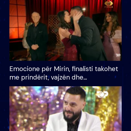
të fituar çmimin e madh
Emocione për Mirin, finalisti takohet
me prindërit, vajzën dhe
bashkëshorten: S’kemi ndonjë letër
divorci apo jo?