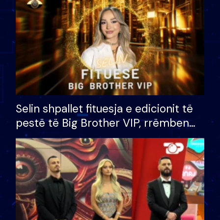
Selin shpallet fituesja e edicionit të
pestë të Big Brother VIP, rrëmben
çmimin e madh prej 100 mijë eurosh