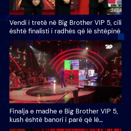
Vendi i tretë në Big Brother VIP 5, cili
është finalisti i radhës që lë shtëpinë
Finalja e madhe e Big Brother VIP 5,
kush është banori i parë që lë
shtëpinë dhe humb mundësinë për