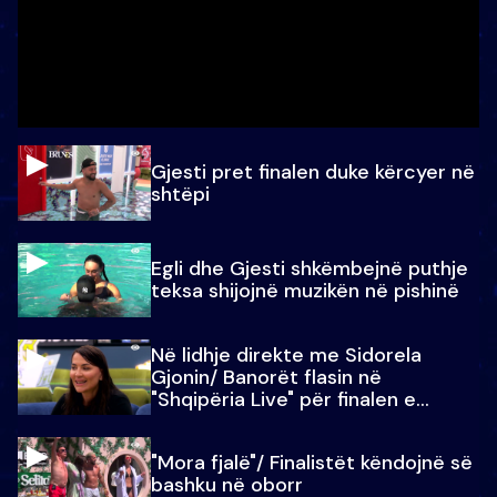
Gjesti pret finalen duke kërcyer në
shtëpi
Egli dhe Gjesti shkëmbejnë puthje
teksa shijojnë muzikën në pishinë
Në lidhje direkte me Sidorela
Gjonin/ Banorët flasin në
"Shqipëria Live" për finalen e
madhe
"Mora fjalë"/ Finalistët këndojnë së
bashku në oborr