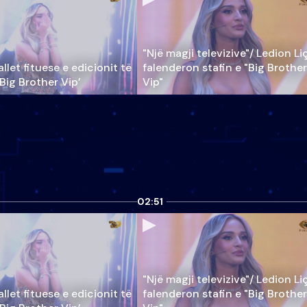
"Një magji televizive"/ Ledion Li
llet fituese e edicionit të
falenderon stafin e "Big Brother
‘Big Brother Vip’
Vip"
02:51
"Një magji televizive"/ Ledion Li
llet fituese e edicionit të
falenderon stafin e "Big Brother