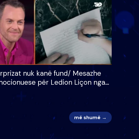
 për
S’kemi ndonjë letër divorci
adh
apo jo?
rprizat nuk kanë fund/ Mesazhe
ocionuese për Ledion Liçon nga
na dhe fëmijët e tij, moderatori
k i mban dot lotët: Nuk meritoj…
më shumë →