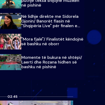
puthje teksa shijojnë muzikën
në pishinë
Në lidhje direkte me Sidorela
Gjonin/ Banorët flasin në
"Shqipëria Live" për finalen e
madhe
"Mora fjalë"/ Finalistët këndojnë
së bashku në oborr
Momente të bukura në shtëpi/
Laerti dhe Rozana hidhen së
bashku në pishinë
02:45