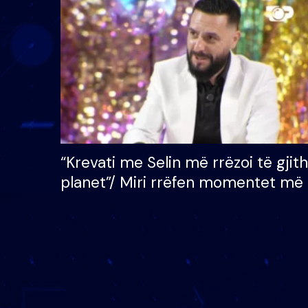
çmimin e madh prej 100
mijë eurosh
“Krevati me Selin më rrëzoi të gjit
planet”/ Miri rrëfen momentet më 
bukura në shtëpinë e BB VIP: Do 
mungojë zilja e mëngjesit kur…