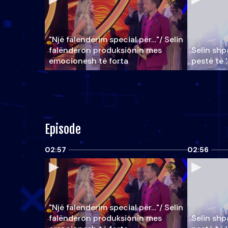
"Një falenderim special për…"/ Selin
falënderon produksionin mes
Selin shpa
emocionesh të forta
pestë të 
Episode
02:57
02:56
"Një falenderim special për…"/ Selin
falënderon produksionin mes
Selin shpa