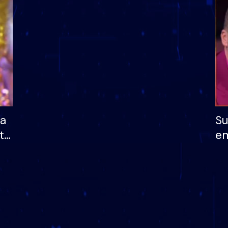
dhe humb mundësinë
të fituar çmimin e m
ha
Su
të
em
më
në
nu