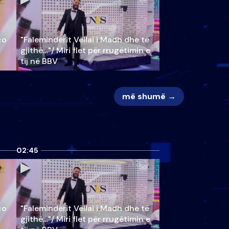
ço
"Faleminderit Vëllai i Madh dhe të
gjithë…"/ Miri flet për rrugëtimin e
tij në BBV
më shumë →
02:45
ço
"Faleminderit Vëllai i Madh dhe të
gjithë…"/ Miri flet për rrugëtimin e