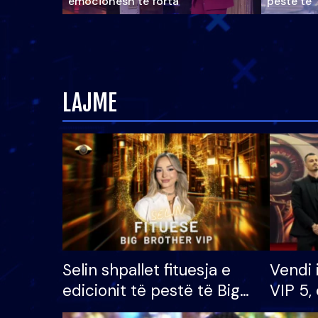
emocionesh të forta
pestë të 
LAJME
Selin shpallet fituesja e
Vendi 
edicionit të pestë të Big
VIP 5, 
Brother VIP, rrëmben
radhës