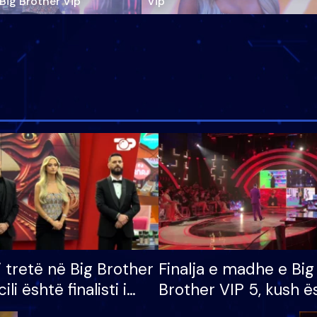
‘Big Brother Vip’
Vip"
i tretë në Big Brother
Finalja e madhe e Big
cili është finalisti i
Brother VIP 5, kush ë
 që lë shtëpinë
banori i parë që lë sh