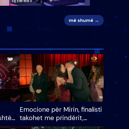
tij në BBV
më shumë →
Emocione për Mirin, finalisti
shtë
takohet me prindërit,
tëpinë
vajzën dhe bashkëshorten: