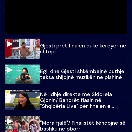
Gjesti pret finalen duke kërcyer në
shtëpi
Egli dhe Gjesti shkëmbejnë puthje
teksa shijojnë muzikën në pishinë
Në lidhje direkte me Sidorela
Gjonin/ Banorët flasin në
"Shqipëria Live" për finalen e
madhe
"Mora fjalë"/ Finalistët këndojnë së
bashku në oborr