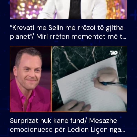
“Krevati me Selin më rrëzoi të gjitha
planet”/ Miri rrëfen momentet më të
bukura në shtëpinë e BB VIP: Do më
mungojë zilja e mëngjesit kur…
Surprizat nuk kanë fund/ Mesazhe
emocionuese për Ledion Liçon nga