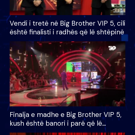
Vendi i tretë në Big Brother VIP 5, cili
është finalisti i radhës që lë shtëpinë
Finalja e madhe e Big Brother VIP 5,
kush është banori i parë që lë
shtëpinë dhe humb mundësinë për