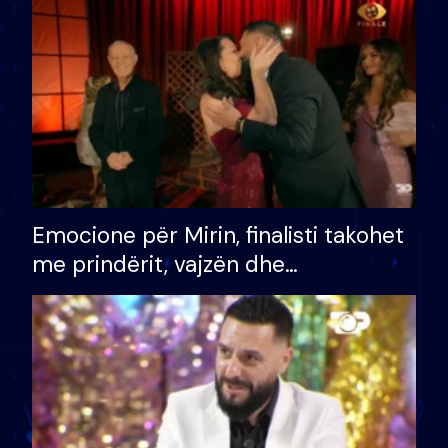
të fituar çmimin e madh
Emocione për Mirin, finalisti takohet
me prindërit, vajzën dhe
bashkëshorten: S’kemi ndonjë letër
divorci apo jo?