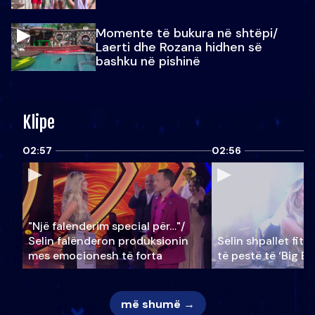
Momente të bukura në shtëpi/
Laerti dhe Rozana hidhen së
bashku në pishinë
Klipe
02:57
02:56
"Një falenderim special për…"/
Selin falënderon produksionin
Selin shpallet fitu
mes emocionesh të forta
të pestë të ‘Big Br
më shumë →