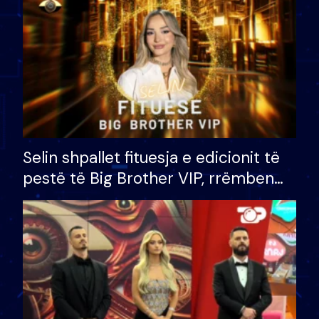
Selin shpallet fituesja e edicionit të
pestë të Big Brother VIP, rrëmben
çmimin e madh prej 100 mijë eurosh