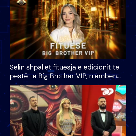
Selin shpallet fituesja e edicionit të
pestë të Big Brother VIP, rrëmben
çmimin e madh prej 100 mijë eurosh