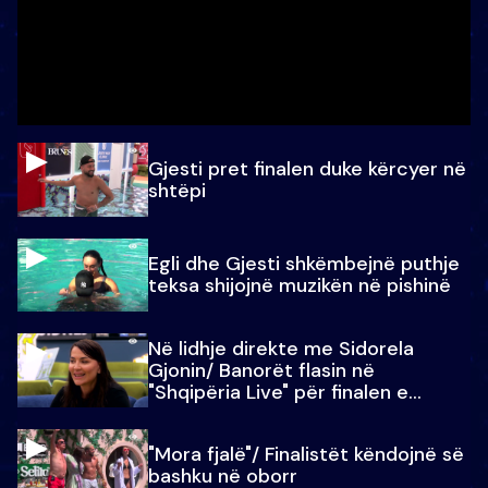
Gjesti pret finalen duke kërcyer në
shtëpi
Egli dhe Gjesti shkëmbejnë puthje
teksa shijojnë muzikën në pishinë
Në lidhje direkte me Sidorela
Gjonin/ Banorët flasin në
"Shqipëria Live" për finalen e
madhe
"Mora fjalë"/ Finalistët këndojnë së
bashku në oborr