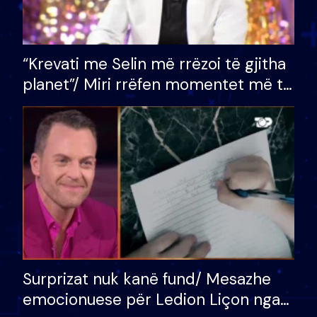
“Krevati me Selin më rrëzoi të gjitha
planet”/ Miri rrëfen momentet më të
bukura në shtëpinë e BB VIP: Do më
mungojë zilja e mëngjesit kur…
Surprizat nuk kanë fund/ Mesazhe
emocionuese për Ledion Liçon nga