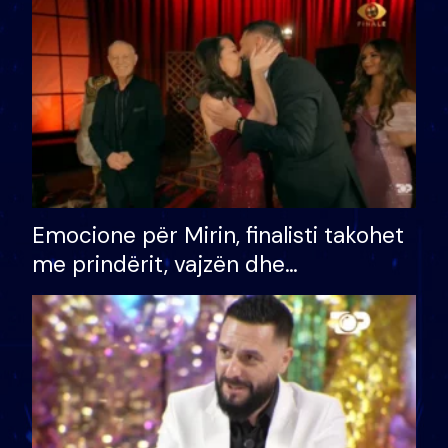
të fituar çmimin e madh
Emocione për Mirin, finalisti takohet
me prindërit, vajzën dhe
bashkëshorten: S’kemi ndonjë letër
divorci apo jo?