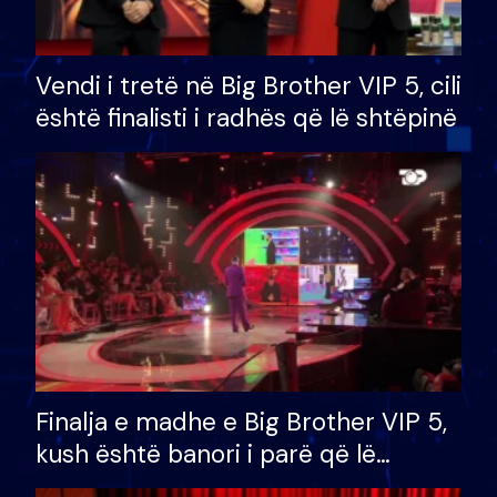
Vendi i tretë në Big Brother VIP 5, cili
është finalisti i radhës që lë shtëpinë
Finalja e madhe e Big Brother VIP 5,
kush është banori i parë që lë
shtëpinë dhe humb mundësinë për