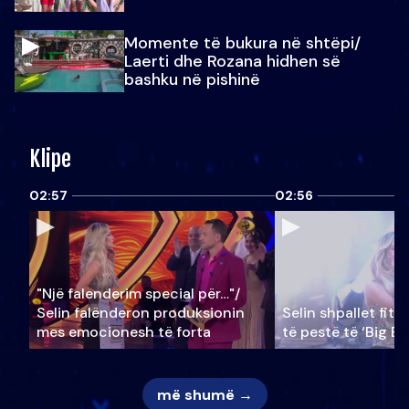
Momente të bukura në shtëpi/
Laerti dhe Rozana hidhen së
bashku në pishinë
Klipe
02:57
02:56
"Një falenderim special për…"/
Selin falënderon produksionin
Selin shpallet fitu
mes emocionesh të forta
të pestë të ‘Big Br
më shumë →