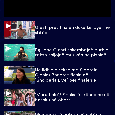
Gjesti pret finalen duke kërcyer në
shtëpi
Egli dhe Gjesti shkëmbejnë puthje
teksa shijojnë muzikën në pishinë
Në lidhje direkte me Sidorela
Gjonin/ Banorët flasin në
"Shqipëria Live" për finalen e
madhe
"Mora fjalë"/ Finalistët këndojnë së
bashku në oborr
Momente të bukura në shtëpi/