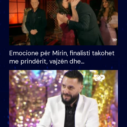
Emocione për Mirin, finalisti takohet
me prindërit, vajzën dhe
bashkëshorten: S’kemi ndonjë letër
divorci apo jo?