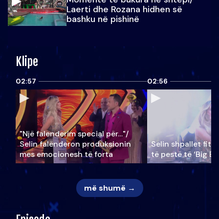
Laerti dhe Rozana hidhen së
bashku në pishinë
Klipe
02:57
02:56
"Një falenderim special për…"/
Selin falënderon produksionin
Selin shpallet fitu
mes emocionesh të forta
të pestë të ‘Big Br
më shumë →