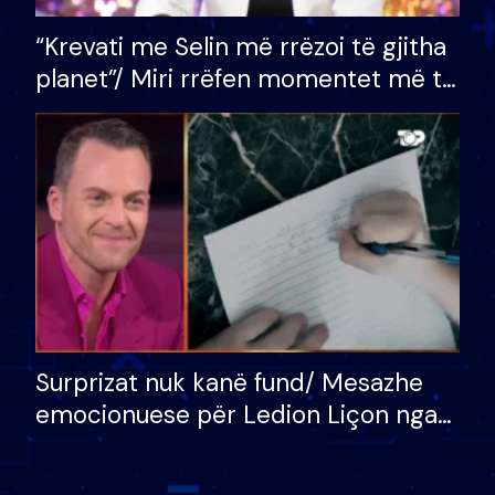
“Krevati me Selin më rrëzoi të gjitha
planet”/ Miri rrëfen momentet më të
bukura në shtëpinë e BB VIP: Do më
mungojë zilja e mëngjesit kur…
Surprizat nuk kanë fund/ Mesazhe
emocionuese për Ledion Liçon nga
nëna dhe fëmijët e tij, moderatori
nuk i mban dot lotët: Nuk meritoj…