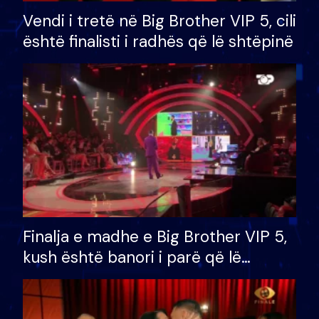
Vendi i tretë në Big Brother VIP 5, cili
është finalisti i radhës që lë shtëpinë
Finalja e madhe e Big Brother VIP 5,
kush është banori i parë që lë
shtëpinë dhe humb mundësinë për
të fituar çmimin e madh