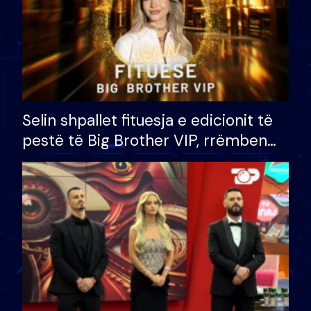
Selin shpallet fituesja e edicionit të
pestë të Big Brother VIP, rrëmben
çmimin e madh prej 100 mijë eurosh